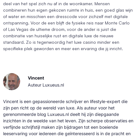
deel van het spel zich nu af in de woonkamer. Mensen
combineren hun eigen gekozen ruimte in huis, een goed glas wijn
of water en misschien een dresscode voor zichzelf met digitale
ontspanning. Voor de een blijft de fysieke reis naar Monte Carlo
of Las Vegas de ultieme droom, voor de ander is juist die
combinatie van huiselijke rust en digitale luxe de nieuwe
standaard. Zo is tegenwoordig het luxe casino minder een
specifieke plek geworden en meer een ervaring die jij inricht.
Vincent
Auteur Luxueus.nl
Vincent is een gepassioneerde schrijver en lifestyle-expert die
zijn pen richt op de wereld van luxe. Als auteur voor het
gerenommeerde blog Luxueus.nl deelt hij zijn diepgaande
inzichten in de weelde van het leven. Zijn scherpe observaties en
verfijnde schrijfstijl maken zijn bijdragen tot een boeiende
leeservaring voor iedereen die geïnteresseerd is in de pracht en