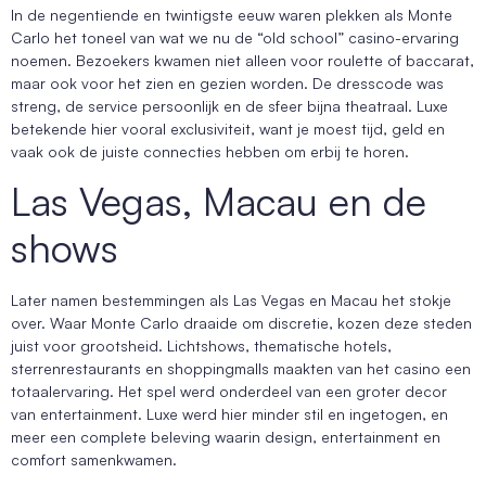
In de negentiende en twintigste eeuw waren plekken als Monte
Carlo het toneel van wat we nu de “old school” casino-ervaring
noemen. Bezoekers kwamen niet alleen voor roulette of baccarat,
maar ook voor het zien en gezien worden. De dresscode was
streng, de service persoonlijk en de sfeer bijna theatraal. Luxe
betekende hier vooral exclusiviteit, want je moest tijd, geld en
vaak ook de juiste connecties hebben om erbij te horen.
Las Vegas, Macau en de
shows
Later namen bestemmingen als Las Vegas en Macau het stokje
over. Waar Monte Carlo draaide om discretie, kozen deze steden
juist voor grootsheid. Lichtshows, thematische hotels,
sterrenrestaurants en shoppingmalls maakten van het casino een
totaalervaring. Het spel werd onderdeel van een groter decor
van entertainment. Luxe werd hier minder stil en ingetogen, en
meer een complete beleving waarin design, entertainment en
comfort samenkwamen.