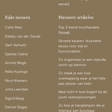
wereld
Rijke mensen
Nieuwste artikelen
Carlo Nasi
Top 3 beste houthandels
Rijswijk
Debby van der Zande
Groene keuken: duurzame
Gert Verhulst
keuze voor stijl en
functionaliteit
Djamila Celina
Zo organiseer je een stijlvolle
Arnold Wegh
lunch op kantoor
Hella Huizinga
Zo maak je een luxe
overkapping waar je het hele
Nicol Kremers
jaar plezier van hebt
Jutta Leerdam
Meer licht in huis begint bij de
juiste raamoplossingen
Sigrid Kaag
Zo kies je hanglampen die je
Denzel Slager
interieur een boutique