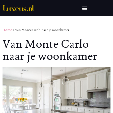
Home
»
Van Monte Carlo naar je woonkamer
Van Monte Carlo
naar je woonkamer