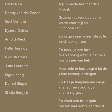
Carlo Nasi
Top 3 beste houthandels
Rijswijk
Debby van der Zande
Groene keuken: duurzame
Gert Verhulst
keuze voor stijl en
functionaliteit
Djamila Celina
Zo organiseer je een stijlvolle
Arnold Wegh
lunch op kantoor
Hella Huizinga
Zo maak je een luxe
overkapping waar je het hele
Nicol Kremers
jaar plezier van hebt
Jutta Leerdam
Meer licht in huis begint bij de
juiste raamoplossingen
Sigrid Kaag
Zo kies je hanglampen die je
Denzel Slager
interieur een boutique
Sheila Bergeik
uitstraling geven
Zo voelt een bruidsjurk
passen met echte aandacht