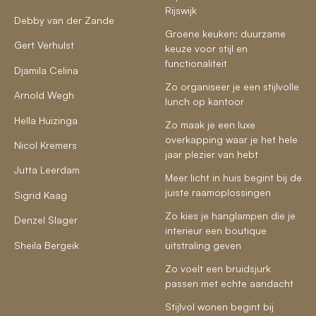
Rijswijk
Debby van der Zande
Groene keuken: duurzame
Gert Verhulst
keuze voor stijl en
functionaliteit
Djamila Celina
Zo organiseer je een stijlvolle
Arnold Wegh
lunch op kantoor
Hella Huizinga
Zo maak je een luxe
overkapping waar je het hele
Nicol Kremers
jaar plezier van hebt
Jutta Leerdam
Meer licht in huis begint bij de
juiste raamoplossingen
Sigrid Kaag
Zo kies je hanglampen die je
Denzel Slager
interieur een boutique
Sheila Bergeik
uitstraling geven
Zo voelt een bruidsjurk
passen met echte aandacht
Stijlvol wonen begint bij