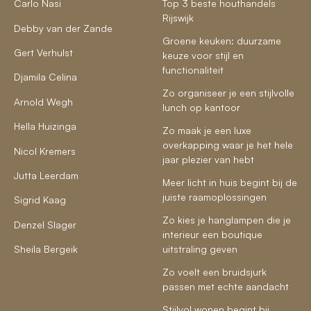
Carlo Nasi
Top 3 beste houthandels
Rijswijk
Debby van der Zande
Groene keuken: duurzame
Gert Verhulst
keuze voor stijl en
functionaliteit
Djamila Celina
Zo organiseer je een stijlvolle
Arnold Wegh
lunch op kantoor
Hella Huizinga
Zo maak je een luxe
overkapping waar je het hele
Nicol Kremers
jaar plezier van hebt
Jutta Leerdam
Meer licht in huis begint bij de
juiste raamoplossingen
Sigrid Kaag
Zo kies je hanglampen die je
Denzel Slager
interieur een boutique
Sheila Bergeik
uitstraling geven
Zo voelt een bruidsjurk
passen met echte aandacht
Stijlvol wonen begint bij