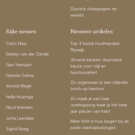
Duurste champagne ter
wereld
Rijke mensen
Nieuwste artikelen
Carlo Nasi
Top 3 beste houthandels
Rijswijk
Debby van der Zande
Groene keuken: duurzame
Gert Verhulst
keuze voor stijl en
functionaliteit
Djamila Celina
Zo organiseer je een stijlvolle
Arnold Wegh
lunch op kantoor
Hella Huizinga
Zo maak je een luxe
overkapping waar je het hele
Nicol Kremers
jaar plezier van hebt
Jutta Leerdam
Meer licht in huis begint bij de
juiste raamoplossingen
Sigrid Kaag