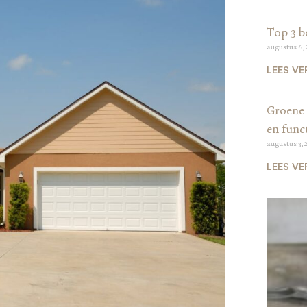
Top 3 b
augustus 6,
LEES VE
Groene 
en funct
augustus 3, 
LEES VE