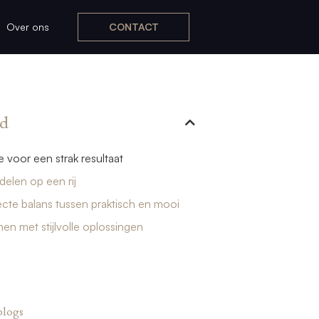
Over ons
CONTACT
d
e voor een strak resultaat
elen op een rij
cte balans tussen praktisch en mooi
en met stijlvolle oplossingen
blogs