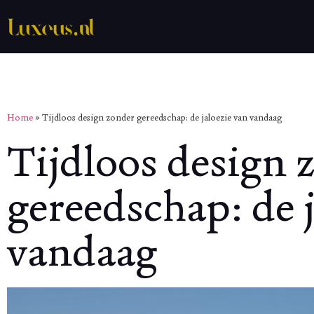
Home
»
Tijdloos design zonder gereedschap: de jaloezie van vandaag
Tijdloos design 
gereedschap: de j
vandaag