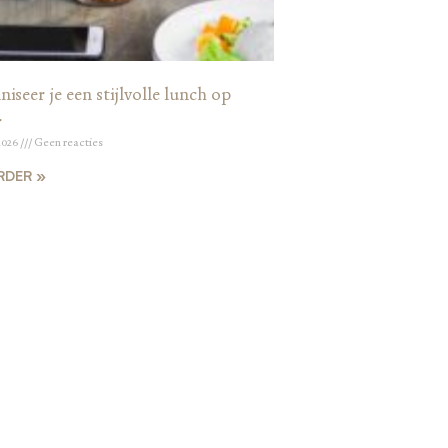
iseer je een stijlvolle lunch op
r
2026
Geen reacties
RDER »