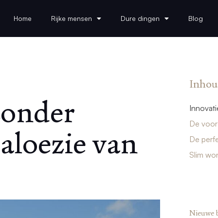
Home
Rijke mensen
Dure dingen
Blog
Inhou
zonder
Innovati
De voord
aloezie van
De perfe
Slim won
Nieuwe 