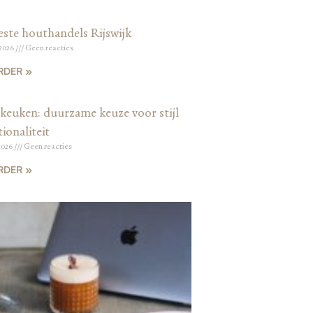
este houthandels Rijswijk
 2026
Geen reacties
RDER »
keuken: duurzame keuze voor stijl
ionaliteit
2026
Geen reacties
RDER »