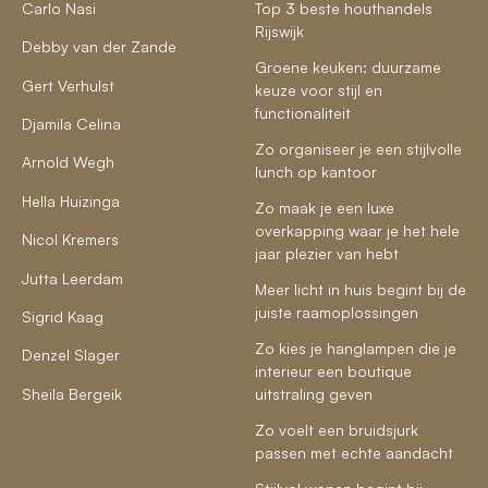
Carlo Nasi
Top 3 beste houthandels
Rijswijk
Debby van der Zande
Groene keuken: duurzame
Gert Verhulst
keuze voor stijl en
functionaliteit
Djamila Celina
Zo organiseer je een stijlvolle
Arnold Wegh
lunch op kantoor
Hella Huizinga
Zo maak je een luxe
overkapping waar je het hele
Nicol Kremers
jaar plezier van hebt
Jutta Leerdam
Meer licht in huis begint bij de
juiste raamoplossingen
Sigrid Kaag
Zo kies je hanglampen die je
Denzel Slager
interieur een boutique
Sheila Bergeik
uitstraling geven
Zo voelt een bruidsjurk
passen met echte aandacht