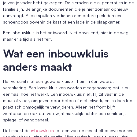
je van je vader hebt gekregen. De sieraden die al generaties in de
familie zijn. Belangrijke documenten die je niet zomaar opnieuw
aanvraagt. Al die spullen verdienen een betere plek dan een
schoendoos bovenin de kast of een lade in de slaapkamer.
Een inbouwkluis is het antwoord. Niet opvallend, niet in de weg,
maar er altijd als het telt.
Wat een inbouwkluis
anders maakt
Het verschil met een gewone kluis zit hem in één woord:
verankering. Een losse kluis kan worden meegenomen; dat is nu
eenmaal hoe het werkt. Een inbouwkluis niet. Hij zit vast in de
muur of vloer, omgeven door beton of metselwerk, en is daardoor
praktisch onmogelijk te verwijderen. Alleen het front blijft
zichtbaar, en ook dat verdwijnt makkelijk achter een schilderij,
spiegel of wandpaneel.
Dat maakt de
inbouwkluis
tot een van de meest effectieve vormen
van thuisbeveiliging die er zijn. Niet omdat hij opvalt, maar juist