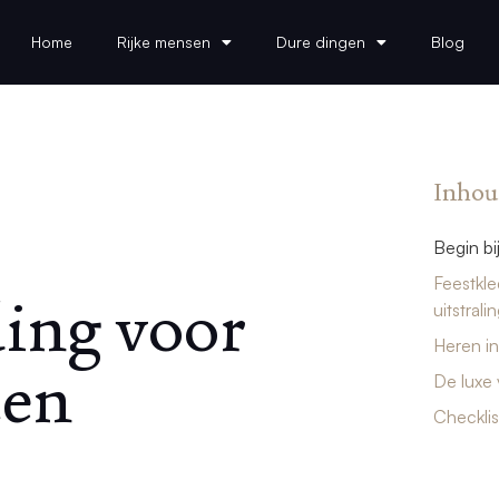
Home
Rijke mensen
Dure dingen
Blog
Inhou
Begin bi
Feestkl
ding voor
uitstrali
Heren in
ten
De luxe 
Checklis