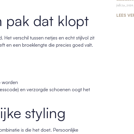
juli 29, 2026
n pak dat klopt
LEES VE
Het verschil tussen netjes en echt stijlvol zit
eft en een broeklengte die precies goed valt.
te worden
 dresscode) en verzorgde schoenen oogt het
jke styling
mbinatie is die het doet. Persoonlijke