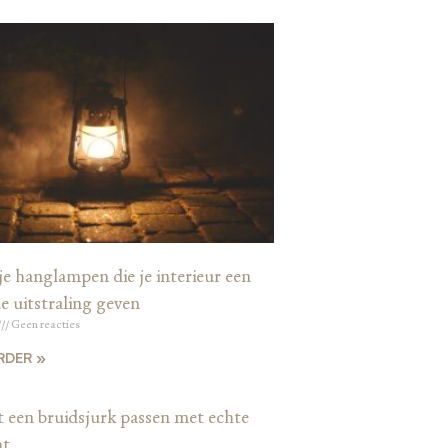
je hanglampen die je interieur een
e uitstraling geven
Geen reacties
RDER »
t een bruidsjurk passen met echte
ht