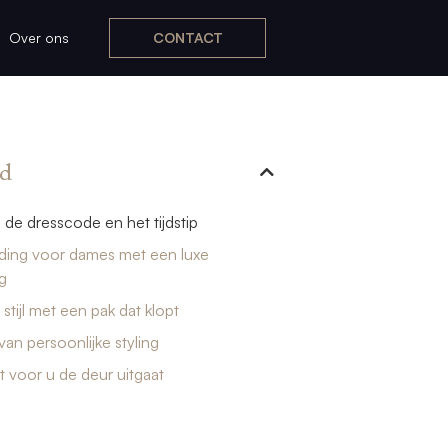
Over ons
CONTACT
d
j de dresscode en het tijdstip
eding voor dames met een luxe
ng
 stijl met een pak dat klopt
van persoonlijke styling
t voor u de deur uitgaat