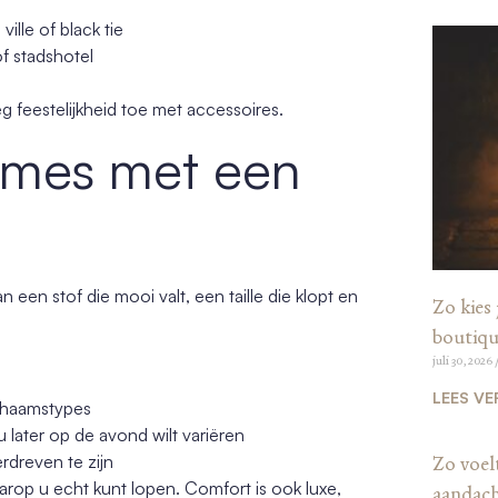
ille of black tie
of stadshotel
oeg feestelijkheid toe met accessoires.
ames met een
n een stof die mooi valt, een taille die klopt en
Zo kies 
boutiqu
juli 30, 2026
LEES VE
lichaamstypes
u later op de avond wilt variëren
rdreven te zijn
Zo voel
rop u echt kunt lopen. Comfort is ook luxe,
aandac