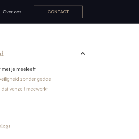
Over ons
CONTACT
d
t met je meeleeft
veiligheid zonder gedoe
 dat vanzelf meewerkt
blogs