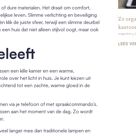
 dure materialen. Het draait om comfort,
jkse leven. Slimme verlichting en beveiliging
Zo organ
n klik de juiste sfeer, terwijl een slimme deurbel
kantoo
s een huis dat niet alleen stijlvol oogt, maar ook
augustus 3, 
LEES VE
eleeft
tussen een kille kamer en een warme,
le over het licht in huis. Je kunt kiezen uit
e ochtend tot een zachte, warme gloed in de
enen via je telefoon of met spraakcommando’s.
anpassen aan het moment van de dag. Zo wordt
r.
veel langer mee dan traditionele lampen en