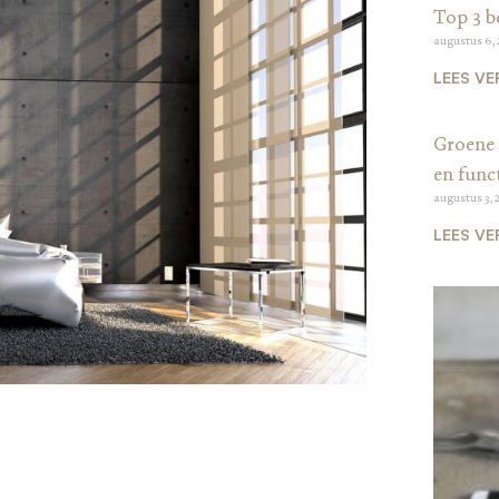
Top 3 b
augustus 6,
LEES VE
Groene 
en funct
augustus 3, 
LEES VE