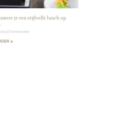
iseer je een stijlvolle lunch op
r
2026
Geen reacties
RDER »