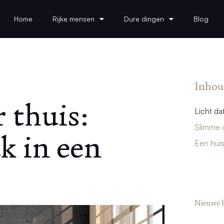
Home
Rijke mensen
Dure dingen
Blog
Inhou
 thuis:
Licht da
Slimme 
k in een
Een huis
Nieuwe 