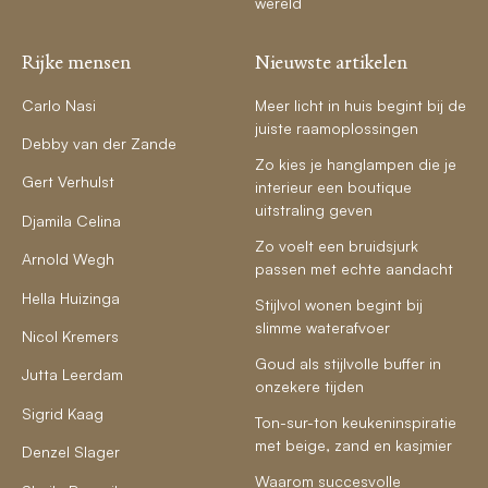
wereld
Rijke mensen
Nieuwste artikelen
Carlo Nasi
Meer licht in huis begint bij de
juiste raamoplossingen
Debby van der Zande
Zo kies je hanglampen die je
Gert Verhulst
interieur een boutique
uitstraling geven
Djamila Celina
Zo voelt een bruidsjurk
Arnold Wegh
passen met echte aandacht
Hella Huizinga
Stijlvol wonen begint bij
slimme waterafvoer
Nicol Kremers
Goud als stijlvolle buffer in
Jutta Leerdam
onzekere tijden
Sigrid Kaag
Ton-sur-ton keukeninspiratie
met beige, zand en kasjmier
Denzel Slager
Waarom succesvolle