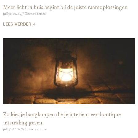
Meer licht in huis begint bij de juiste raamoplossingen
juli 31, 2026
Geen reacties
LEES VERDER »
Zo kies je hanglampen die je interieur een boutique
uitstraling geven
juli 30, 2026
Geen reacties