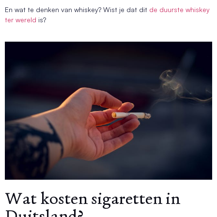
En wat te denken van whiskey? Wist je dat dit
de duurste whiskey
ter wereld
is?
Wat kosten sigaretten in
Duitsland?