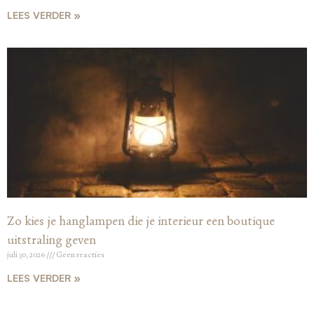
LEES VERDER »
Zo kies je hanglampen die je interieur een boutique
uitstraling geven
juli 30, 2026
Geen reacties
LEES VERDER »