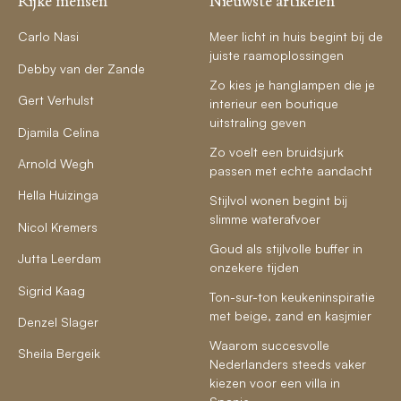
Rijke mensen
Nieuwste artikelen
Carlo Nasi
Meer licht in huis begint bij de
juiste raamoplossingen
Debby van der Zande
Zo kies je hanglampen die je
Gert Verhulst
interieur een boutique
uitstraling geven
Djamila Celina
Zo voelt een bruidsjurk
Arnold Wegh
passen met echte aandacht
Hella Huizinga
Stijlvol wonen begint bij
slimme waterafvoer
Nicol Kremers
Goud als stijlvolle buffer in
Jutta Leerdam
onzekere tijden
Sigrid Kaag
Ton-sur-ton keukeninspiratie
met beige, zand en kasjmier
Denzel Slager
Waarom succesvolle
Sheila Bergeik
Nederlanders steeds vaker
kiezen voor een villa in