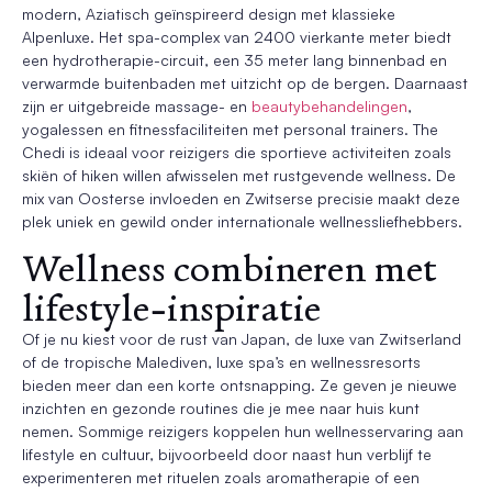
modern, Aziatisch geïnspireerd design met klassieke
Alpenluxe. Het spa-complex van 2400 vierkante meter biedt
een hydrotherapie-circuit, een 35 meter lang binnenbad en
verwarmde buitenbaden met uitzicht op de bergen. Daarnaast
zijn er uitgebreide massage- en
beautybehandelingen
,
yogalessen en fitnessfaciliteiten met personal trainers. The
Chedi is ideaal voor reizigers die sportieve activiteiten zoals
skiën of hiken willen afwisselen met rustgevende wellness. De
mix van Oosterse invloeden en Zwitserse precisie maakt deze
plek uniek en gewild onder internationale wellnessliefhebbers.
Wellness combineren met
lifestyle-inspiratie
Of je nu kiest voor de rust van Japan, de luxe van Zwitserland
of de tropische Malediven, luxe spa’s en wellnessresorts
bieden meer dan een korte ontsnapping. Ze geven je nieuwe
inzichten en gezonde routines die je mee naar huis kunt
nemen. Sommige reizigers koppelen hun wellnesservaring aan
lifestyle en cultuur, bijvoorbeeld door naast hun verblijf te
experimenteren met rituelen zoals aromatherapie of een