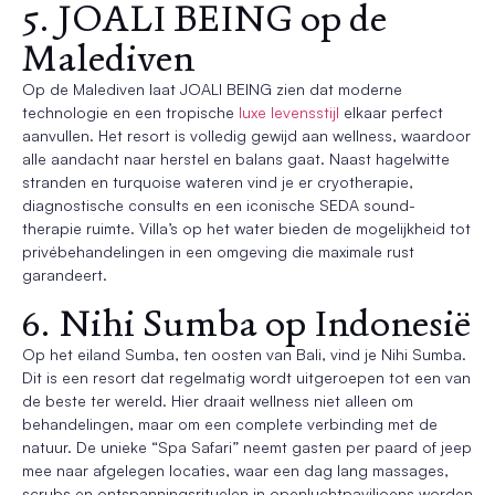
5. JOALI BEING op de
Malediven
Op de Malediven laat JOALI BEING zien dat moderne
technologie en een tropische
luxe levensstijl
elkaar perfect
aanvullen. Het resort is volledig gewijd aan wellness, waardoor
alle aandacht naar herstel en balans gaat. Naast hagelwitte
stranden en turquoise wateren vind je er cryotherapie,
diagnostische consults en een iconische SEDA sound-
therapie ruimte. Villa’s op het water bieden de mogelijkheid tot
privébehandelingen in een omgeving die maximale rust
garandeert.
6. Nihi Sumba op Indonesië
Op het eiland Sumba, ten oosten van Bali, vind je Nihi Sumba.
Dit is een resort dat regelmatig wordt uitgeroepen tot een van
de beste ter wereld. Hier draait wellness niet alleen om
behandelingen, maar om een complete verbinding met de
natuur. De unieke “Spa Safari” neemt gasten per paard of jeep
mee naar afgelegen locaties, waar een dag lang massages,
scrubs en ontspanningsrituelen in openluchtpaviljoens worden