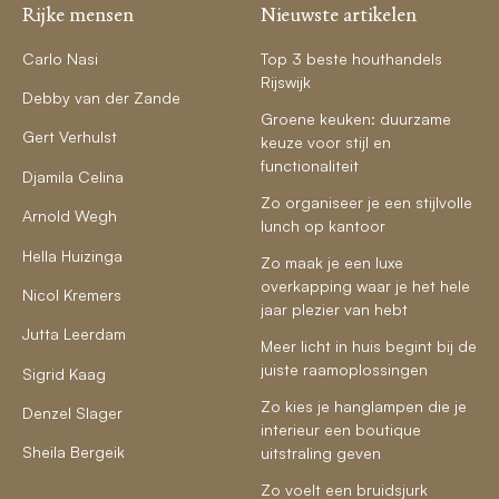
Rijke mensen
Nieuwste artikelen
Carlo Nasi
Top 3 beste houthandels
Rijswijk
Debby van der Zande
Groene keuken: duurzame
Gert Verhulst
keuze voor stijl en
functionaliteit
Djamila Celina
Zo organiseer je een stijlvolle
Arnold Wegh
lunch op kantoor
Hella Huizinga
Zo maak je een luxe
overkapping waar je het hele
Nicol Kremers
jaar plezier van hebt
Jutta Leerdam
Meer licht in huis begint bij de
juiste raamoplossingen
Sigrid Kaag
Zo kies je hanglampen die je
Denzel Slager
interieur een boutique
Sheila Bergeik
uitstraling geven
Zo voelt een bruidsjurk