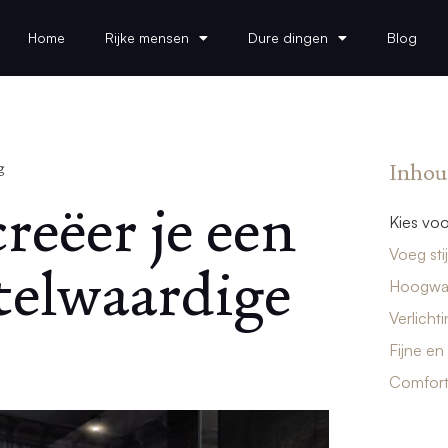
Home
Rijke mensen
Dure dingen
Blog
Inhou
g
reëer je een
Kies voo
Voeg stij
telwaardige
Hoogwaa
Verlicht
Fijne en
Comfort 