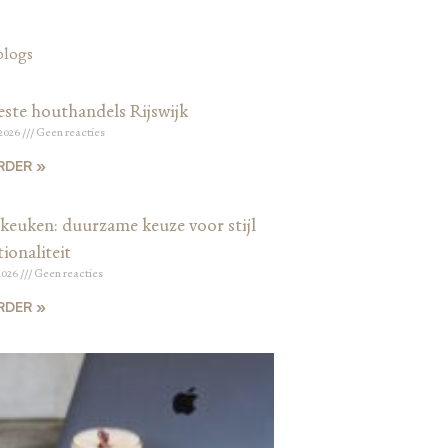
blogs
este houthandels Rijswijk
 2026
Geen reacties
RDER »
keuken: duurzame keuze voor stijl
ionaliteit
2026
Geen reacties
RDER »