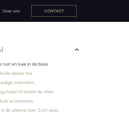
Over ons
CONTACT
d
r rust en luxe in de basis
lvolle diepte toe
rdige materialen
ing maakt of breekt de sfeer
 luxe accessoires
is de ultieme luxe. Echt waar.