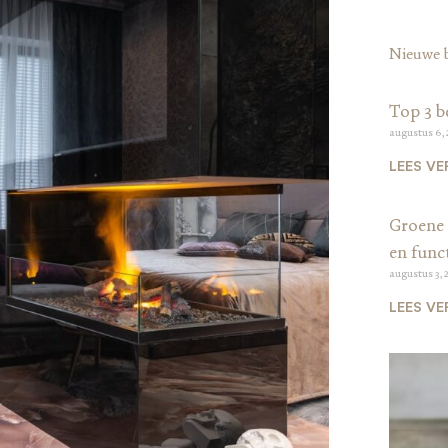
Nieuwe 
Top 3 b
augustus 6,
LEES VE
Groene 
en funct
augustus 3, 
LEES VE