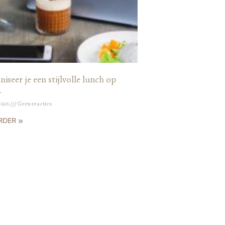
iseer je een stijlvolle lunch op
r
2026
Geen reacties
RDER »