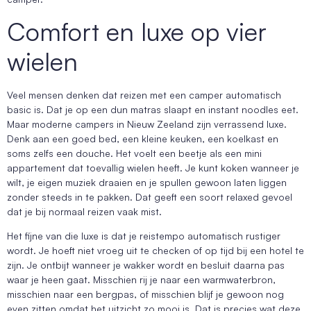
Comfort en luxe op vier
wielen
Veel mensen denken dat reizen met een camper automatisch
basic is. Dat je op een dun matras slaapt en instant noodles eet.
Maar moderne campers in Nieuw Zeeland zijn verrassend luxe.
Denk aan een goed bed, een kleine keuken, een koelkast en
soms zelfs een douche. Het voelt een beetje als een mini
appartement dat toevallig wielen heeft. Je kunt koken wanneer je
wilt, je eigen muziek draaien en je spullen gewoon laten liggen
zonder steeds in te pakken. Dat geeft een soort relaxed gevoel
dat je bij normaal reizen vaak mist.
Het fijne van die luxe is dat je reistempo automatisch rustiger
wordt. Je hoeft niet vroeg uit te checken of op tijd bij een hotel te
zijn. Je ontbijt wanneer je wakker wordt en besluit daarna pas
waar je heen gaat. Misschien rij je naar een warmwaterbron,
misschien naar een bergpas, of misschien blijf je gewoon nog
even zitten omdat het uitzicht zo mooi is. Dat is precies wat deze