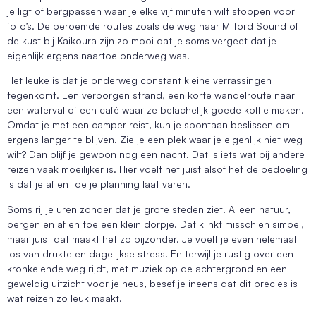
je ligt of bergpassen waar je elke vijf minuten wilt stoppen voor
foto’s. De beroemde routes zoals de weg naar Milford Sound of
de kust bij Kaikoura zijn zo mooi dat je soms vergeet dat je
eigenlijk ergens naartoe onderweg was.
Het leuke is dat je onderweg constant kleine verrassingen
tegenkomt. Een verborgen strand, een korte wandelroute naar
een waterval of een café waar ze belachelijk goede koffie maken.
Omdat je met een camper reist, kun je spontaan beslissen om
ergens langer te blijven. Zie je een plek waar je eigenlijk niet weg
wilt? Dan blijf je gewoon nog een nacht. Dat is iets wat bij andere
reizen vaak moeilijker is. Hier voelt het juist alsof het de bedoeling
is dat je af en toe je planning laat varen.
Soms rij je uren zonder dat je grote steden ziet. Alleen natuur,
bergen en af en toe een klein dorpje. Dat klinkt misschien simpel,
maar juist dat maakt het zo bijzonder. Je voelt je even helemaal
los van drukte en dagelijkse stress. En terwijl je rustig over een
kronkelende weg rijdt, met muziek op de achtergrond en een
geweldig uitzicht voor je neus, besef je ineens dat dit precies is
wat reizen zo leuk maakt.