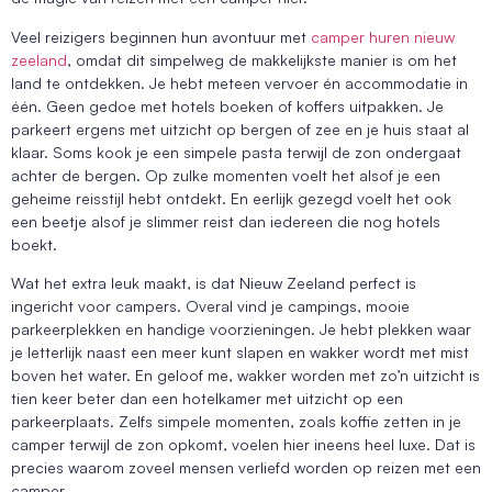
Veel reizigers beginnen hun avontuur met
camper huren nieuw
zeeland
, omdat dit simpelweg de makkelijkste manier is om het
land te ontdekken. Je hebt meteen vervoer én accommodatie in
één. Geen gedoe met hotels boeken of koffers uitpakken. Je
parkeert ergens met uitzicht op bergen of zee en je huis staat al
klaar. Soms kook je een simpele pasta terwijl de zon ondergaat
achter de bergen. Op zulke momenten voelt het alsof je een
geheime reisstijl hebt ontdekt. En eerlijk gezegd voelt het ook
een beetje alsof je slimmer reist dan iedereen die nog hotels
boekt.
Wat het extra leuk maakt, is dat Nieuw Zeeland perfect is
ingericht voor campers. Overal vind je campings, mooie
parkeerplekken en handige voorzieningen. Je hebt plekken waar
je letterlijk naast een meer kunt slapen en wakker wordt met mist
boven het water. En geloof me, wakker worden met zo’n uitzicht is
tien keer beter dan een hotelkamer met uitzicht op een
parkeerplaats. Zelfs simpele momenten, zoals koffie zetten in je
camper terwijl de zon opkomt, voelen hier ineens heel luxe. Dat is
precies waarom zoveel mensen verliefd worden op reizen met een
camper.