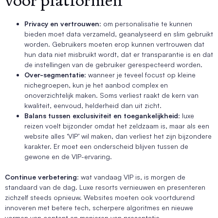
Privacy en vertrouwen
: om personalisatie te kunnen
bieden moet data verzameld, geanalyseerd en slim gebruikt
worden. Gebruikers moeten erop kunnen vertrouwen dat
hun data niet misbruikt wordt, dat er transparantie is en dat
de instellingen van de gebruiker gerespecteerd worden.
Over-segmentatie
: wanneer je teveel focust op kleine
nichegroepen, kun je het aanbod complex en
onoverzichtelijk maken. Soms verliest raakt de kern van
kwaliteit, eenvoud, helderheid dan uit zicht.
Balans tussen exclusiviteit en toegankelijkheid
: luxe
reizen voelt bijzonder omdat het zeldzaam is, maar als een
website alles ‘VIP’ wil maken, dan verliest het zijn bijzondere
karakter. Er moet een onderscheid blijven tussen de
gewone en de VIP-ervaring.
Continue verbetering
: wat vandaag VIP is, is morgen de
standaard van de dag. Luxe resorts vernieuwen en presenteren
zichzelf steeds opnieuw. Websites moeten ook voortdurend
innoveren met betere tech, scherpere algoritmes en nieuwe
vormen van content en manieren van presentatie.