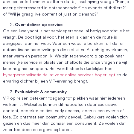
aan een entertainmentplatform dat bij inschrijving vraagt: “Ben je
meer geïnteresseerd in ontspannende films avonds of thrillers?”
of “Wil je graag live content of juist on demand?”
Over-deliver op service
Op een luxe yacht is het servicepersoneel al bezig voordat je het
vraagt. De boot ligt al voor, het eten is klaar en de route is
aangepast aan het weer. Voor een website betekent dit dat er
automatische aanbevelingen die niet kil en AI-achtig overkomen,
maar warm en persoonlijk. We zijn tegenwoordig op zoek naar
menselijke service in plaats van chatbots die onze vragen na vijf
keer nog niet snappen. Het wordt steeds duidelijker hoe
hyperpersonalisatie de lat voor online services hoger legt
en de
ervaring dichter bij een VIP-ervaring brengt.
Exclusiviteit & community
VIP op reizen betekent toegang tot plekken waar niet iedereen
welkom is. Websites kunnen dit nabootsen door exclusieve
content, beperkte edities, early access, leden alleen events of
fora. Zo ontstaat een community gevoel. Gebruikers voelen zich
gezien en dus meer dan zomaar een consument. Ze voelen dat
ze er toe doen en ergens bij horen.