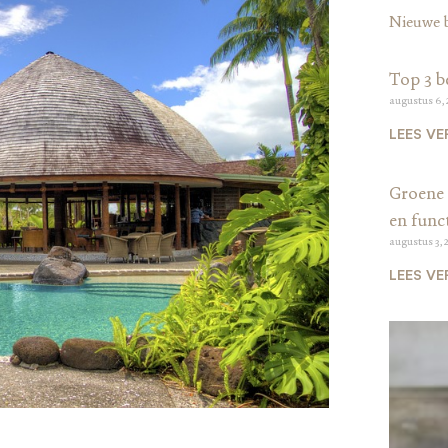
Nieuwe 
Top 3 b
augustus 6,
LEES VE
Groene 
en funct
augustus 3, 
LEES VE