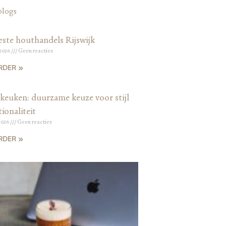
blogs
este houthandels Rijswijk
 2026
Geen reacties
RDER »
keuken: duurzame keuze voor stijl
ionaliteit
2026
Geen reacties
RDER »