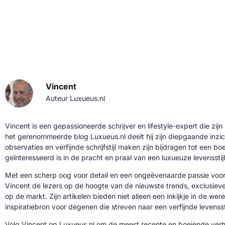
Vincent
Auteur Luxueus.nl
Vincent is een gepassioneerde schrijver en lifestyle-expert die zijn
het gerenommeerde blog Luxueus.nl deelt hij zijn diepgaande inzic
observaties en verfijnde schrijfstijl maken zijn bijdragen tot een b
geïnteresseerd is in de pracht en praal van een luxueuze levensstijl
Met een scherp oog voor detail en een ongeëvenaarde passie voor 
Vincent de lezers op de hoogte van de nieuwste trends, exclusie
op de markt. Zijn artikelen bieden niet alleen een inkijkje in de we
inspiratiebron voor degenen die streven naar een verfijnde levenssti
Volg Vincent op Luxueus.nl om de meest recente en boeiende verh