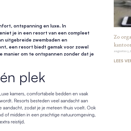
fort, ontspanning en luxe. In
geniet je in een resort van een compleet
Zo organ
 Van uitgebreide zwembaden en
kantoo
ment, een resort biedt gemak voor zowel
augustus 3, 
ale manier om te ontspannen zonder dat je
LEES VE
één plek
. Luxe kamers, comfortabele bedden en vaak
jk wordt. Resorts besteden veel aandacht aan
lijke aandacht, zodat je je meteen thuis voelt. Ook
trand of midden in een prachtige natuuromgeving,
tra reistijd.