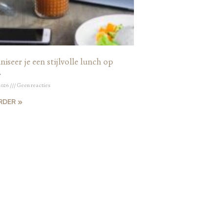
iseer je een stijlvolle lunch op
r
2026
Geen reacties
RDER »