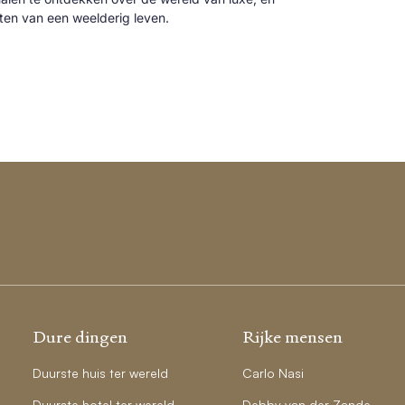
cten van een weelderig leven.
Dure dingen
Rijke mensen
Duurste huis ter wereld
Carlo Nasi
Duurste hotel ter wereld
Debby van der Zande