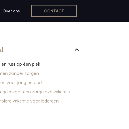
Over ons
CONTACT
d
en rust op één plek
 eten zonder zorgen
iten voor jong en oud
regeld voor een zorgeloze vakantie
plete vakantie voor iedereen