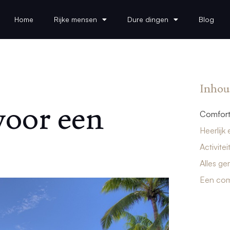
Home
Rijke mensen
Dure dingen
Blog
Inhou
oor een
Comfort 
Heerlijk
Activite
Alles ge
Een com