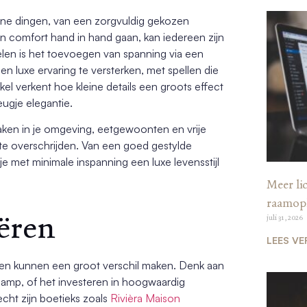
kleine dingen, van een zorgvuldig gekozen
 en comfort hand in hand gaan, kan iedereen zijn
velen is het toevoegen van spanning via een
 luxe ervaring te versterken, met spellen die
el verkent hoe kleine details een groots effect
ugje elegantie.
aken in je omgeving, eetgewoonten en vrije
t te overschrijden. Van een goed gestylde
je met minimale inspanning een luxe levensstijl
Meer lic
raamop
eëren
juli 31, 2026
LEES VE
singen kunnen een groot verschil maken. Denk aan
llamp, of het investeren in hoogwaardig
cht zijn boetieks zoals
Rivièra Maison