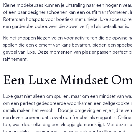
Kleine modekeuzes kunnen je uitstraling naar een hoger niveau til
of een paar designer schoenen kan een outfit transformeren. 
Rotterdam hotspots voor boetieks met unieke, luxe accessoires.
een garderobe opbouwen die zowel verfijnd als betaalbaar is.
Na het shoppen kiezen velen voor activiteiten die de opwindi
spellen die een element van kans bevatten, bieden een speelse
gevoel van luxe. Deze momenten van plezier passen perfect bij ee
raffinement.
Een Luxe Mindset O
Luxe gaat niet alleen om spullen, maar om een mindset van waa
om een perfect gedecoreerde woonkamer, een zelfgekookte maal
details maken het verschil. Door je omgeving en vrije tijd te v
een leven creëren dat zowel comfortabel als elegant is. Onlin
toe, waardoor elke dag een vleugje glamour krijgt. Met deze ti
toegankelijk als inspirerend is, waar je ook bent in Nederland.