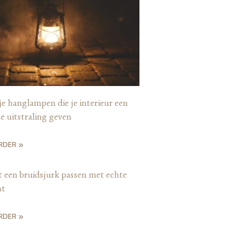
je hanglampen die je interieur een
e uitstraling geven
RDER »
t een bruidsjurk passen met echte
ht
RDER »