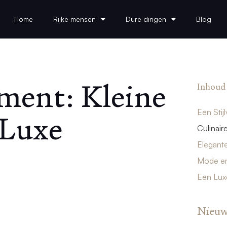
Home
Rijke mensen
Dure dingen
Blog
ment: Kleine
Inhoud
Een Stij
 Luxe
Culinair
Elegant
Mode en
Een Lux
Nieuw