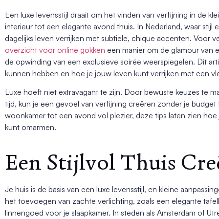
Een luxe levensstijl draait om het vinden van verfijning in de 
interieur tot een elegante avond thuis. In Nederland, waar stijl
dagelijks leven verrijken met subtiele, chique accenten. Voor 
overzicht voor online gokken
een manier om de glamour van een
de opwinding van een exclusieve soirée weerspiegelen. Dit artik
kunnen hebben en hoe je jouw leven kunt verrijken met een vle
Luxe hoeft niet extravagant te zijn. Door bewuste keuzes te m
tijd, kun je een gevoel van verfijning creëren zonder je budge
woonkamer tot een avond vol plezier, deze tips laten zien hoe 
kunt omarmen.
Een Stijlvol Thuis Cr
Je huis is de basis van een luxe levensstijl, en kleine aanpas
het toevoegen van zachte verlichting, zoals een elegante tafe
linnengoed voor je slaapkamer. In steden als Amsterdam of Utre