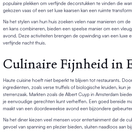
populaire plekken om verfijnde decorstukken te vinden die wa
gekozen vaas of een set luxe kaarsen kan een ruimte transfor
Na het stylen van hun huis zoeken velen naar manieren om de sf
en kans combineren, bieden een speelse manier om een vleug
avond. Deze activiteiten brengen de opwinding van een luxe e
verfijnde nacht thuis.
Culinaire Fijnheid in
Haute cuisine hoeft niet beperkt te blijven tot restaurants. D
ingrediënten, zoals verse truffels of biologische kruiden, kun j
sterrenzaak. Markten zoals de Albert Cuyp in Amsterdam bied
je eenvoudige gerechten kunt verheffen. Een goed bereide maa
maakt van een doordeweekse avond een bijzondere gebeurten
Na het diner kiezen veel mensen voor entertainment dat de culi
gevoel van spanning en plezier bieden, sluiten naadloos aan bij