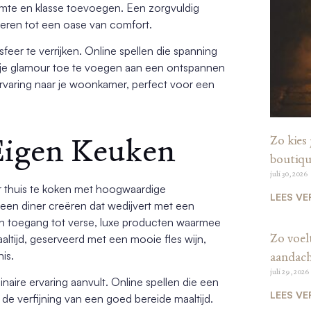
rmte en klasse toevoegen. Een zorgvuldig
meren tot een oase van comfort.
eer te verrijken. Online spellen die spanning
je glamour toe te voegen aan een ontspannen
rvaring naar je woonkamer, perfect voor een
 Eigen Keuken
Zo kies 
boutiqu
juli 30, 2026
oor thuis te koken met hoogwaardige
LEES VE
e een diner creëren dat wedijvert met een
en toegang tot verse, luxe producten waarmee
Zo voel
ltijd, geserveerd met een mooie fles wijn,
is.
aandac
juli 29, 2026
naire ervaring aanvult. Online spellen die een
LEES VE
 de verfijning van een goed bereide maaltijd.