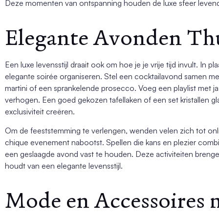
Deze momenten van ontspanning houden de luxe sfeer leven
Elegante Avonden Th
Een luxe levensstijl draait ook om hoe je je vrije tijd invult. In p
elegante soirée organiseren. Stel een cocktailavond samen m
martini of een sprankelende prosecco. Voeg een playlist met j
verhogen. Een goed gekozen tafellaken of een set kristallen g
exclusiviteit creëren.
Om de feeststemming te verlengen, wenden velen zich tot onl
chique evenement nabootst. Spellen die kans en plezier comb
een geslaagde avond vast te houden. Deze activiteiten brengen 
houdt van een elegante levensstijl.
Mode en Accessoires m