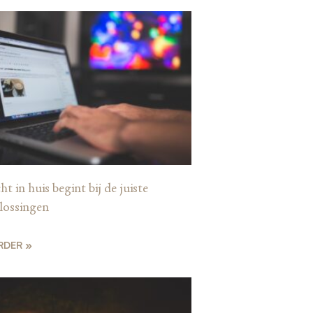
ht in huis begint bij de juiste
lossingen
RDER »