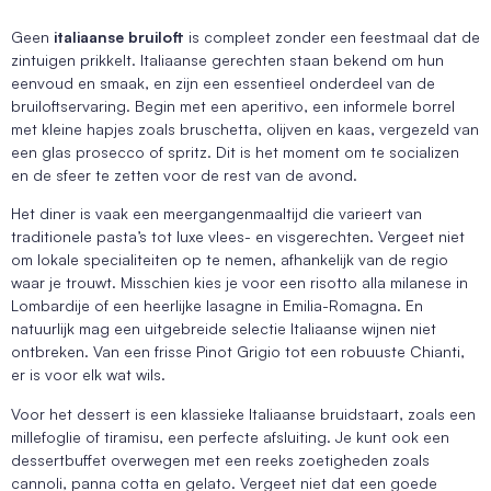
Geen
italiaanse bruiloft
is compleet zonder een feestmaal dat de
zintuigen prikkelt. Italiaanse gerechten staan bekend om hun
eenvoud en smaak, en zijn een essentieel onderdeel van de
bruiloftservaring. Begin met een aperitivo, een informele borrel
met kleine hapjes zoals bruschetta, olijven en kaas, vergezeld van
een glas prosecco of spritz. Dit is het moment om te socializen
en de sfeer te zetten voor de rest van de avond.
Het diner is vaak een meergangenmaaltijd die varieert van
traditionele pasta’s tot luxe vlees- en visgerechten. Vergeet niet
om lokale specialiteiten op te nemen, afhankelijk van de regio
waar je trouwt. Misschien kies je voor een risotto alla milanese in
Lombardije of een heerlijke lasagne in Emilia-Romagna. En
natuurlijk mag een uitgebreide selectie Italiaanse wijnen niet
ontbreken. Van een frisse Pinot Grigio tot een robuuste Chianti,
er is voor elk wat wils.
Voor het dessert is een klassieke Italiaanse bruidstaart, zoals een
millefoglie of tiramisu, een perfecte afsluiting. Je kunt ook een
dessertbuffet overwegen met een reeks zoetigheden zoals
cannoli, panna cotta en gelato. Vergeet niet dat een goede