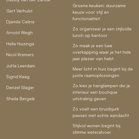
Groene keuken: duurzame
Gert Verhulst
keuze voor stijl en
functionaliteit
Djamila Celina
Zo organiseer je een stijlvolle
Arnold Wegh
lunch op kantoor
Hella Huizinga
Zo maak je een luxe
overkapping waar je het hele
Nicol Kremers
jaar plezier van hebt
Jutta Leerdam
Meer licht in huis begint bij de
juiste raamoplossingen
Sigrid Kaag
Zo kies je hanglampen die je
Denzel Slager
interieur een boutique
Sheila Bergeik
uitstraling geven
Zo voelt een bruidsjurk
passen met echte aandacht
Stijlvol wonen begint bij
slimme waterafvoer