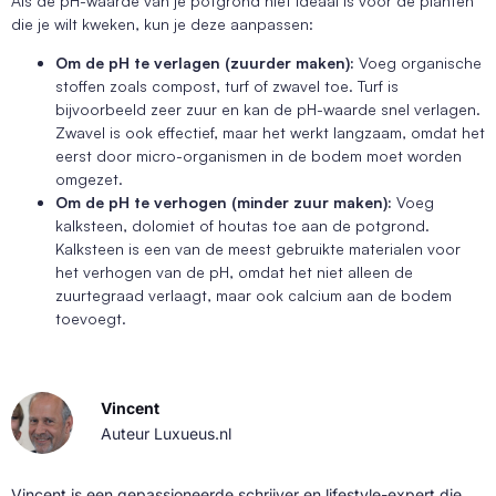
Als de pH-waarde van je potgrond niet ideaal is voor de planten
die je wilt kweken, kun je deze aanpassen:
Om de pH te verlagen (zuurder maken):
Voeg organische
stoffen zoals compost, turf of zwavel toe. Turf is
bijvoorbeeld zeer zuur en kan de pH-waarde snel verlagen.
Zwavel is ook effectief, maar het werkt langzaam, omdat het
eerst door micro-organismen in de bodem moet worden
omgezet.
Om de pH te verhogen (minder zuur maken):
Voeg
kalksteen, dolomiet of houtas toe aan de potgrond.
Kalksteen is een van de meest gebruikte materialen voor
het verhogen van de pH, omdat het niet alleen de
zuurtegraad verlaagt, maar ook calcium aan de bodem
toevoegt.
Vincent
Auteur Luxueus.nl
Vincent is een gepassioneerde schrijver en lifestyle-expert die