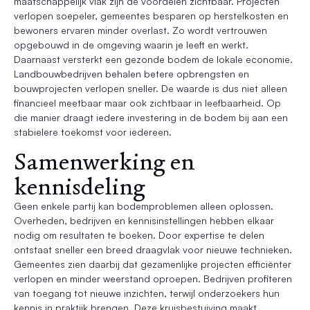
maatschappelijk vlak zijn de voordelen zichtbaar. Projecten
verlopen soepeler, gemeentes besparen op herstelkosten en
bewoners ervaren minder overlast. Zo wordt vertrouwen
opgebouwd in de omgeving waarin je leeft en werkt.
Daarnaast versterkt een gezonde bodem de lokale economie.
Landbouwbedrijven behalen betere opbrengsten en
bouwprojecten verlopen sneller. De waarde is dus niet alleen
financieel meetbaar maar ook zichtbaar in leefbaarheid. Op
die manier draagt iedere investering in de bodem bij aan een
stabielere toekomst voor iedereen.
Samenwerking en
kennisdeling
Geen enkele partij kan bodemproblemen alleen oplossen.
Overheden, bedrijven en kennisinstellingen hebben elkaar
nodig om resultaten te boeken. Door expertise te delen
ontstaat sneller een breed draagvlak voor nieuwe technieken.
Gemeentes zien daarbij dat gezamenlijke projecten efficiënter
verlopen en minder weerstand oproepen. Bedrijven profiteren
van toegang tot nieuwe inzichten, terwijl onderzoekers hun
kennis in praktijk brengen. Deze kruisbestuiving maakt