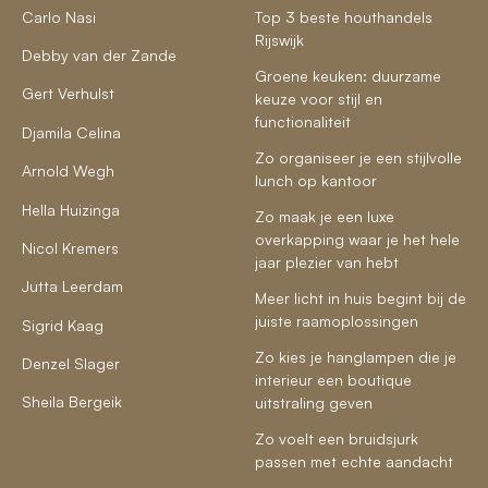
Carlo Nasi
Top 3 beste houthandels
Rijswijk
Debby van der Zande
Groene keuken: duurzame
Gert Verhulst
keuze voor stijl en
functionaliteit
Djamila Celina
Zo organiseer je een stijlvolle
Arnold Wegh
lunch op kantoor
Hella Huizinga
Zo maak je een luxe
overkapping waar je het hele
Nicol Kremers
jaar plezier van hebt
Jutta Leerdam
Meer licht in huis begint bij de
juiste raamoplossingen
Sigrid Kaag
Zo kies je hanglampen die je
Denzel Slager
interieur een boutique
Sheila Bergeik
uitstraling geven
Zo voelt een bruidsjurk
passen met echte aandacht