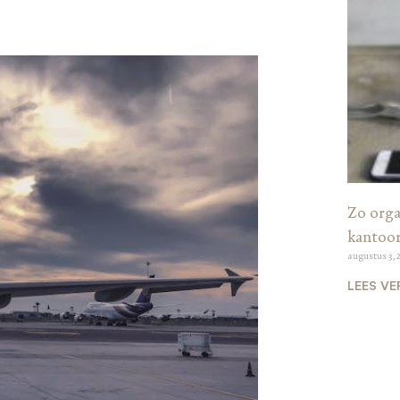
Zo organ
kantoo
augustus 3, 
LEES VE