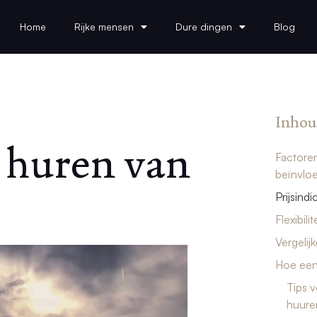
Home
Rijke mensen
Dure dingen
Blog
Inhou
 huren van
Factoren
beïnvlo
Prijsind
Flexibili
Vergelij
Hoe een 
Tips v
huure