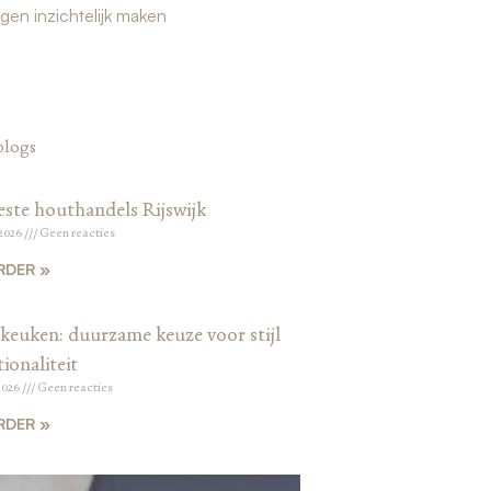
ngen inzichtelijk maken
blogs
este houthandels Rijswijk
 2026
Geen reacties
RDER »
keuken: duurzame keuze voor stijl
ionaliteit
2026
Geen reacties
RDER »