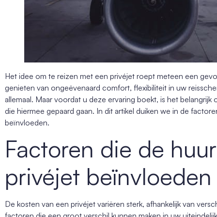
Het idee om te reizen met een privéjet roept meteen een gevoel 
genieten van ongeëvenaard comfort, flexibiliteit in uw reissche
allemaal. Maar voordat u deze ervaring boekt, is het belangrij
die hiermee gepaard gaan. In dit artikel duiken we in de factore
beïnvloeden.
Factoren die de huur
privéjet beïnvloeden
De kosten van een privéjet variëren sterk, afhankelijk van vers
factoren die een groot verschil kunnen maken in uw uiteindelij