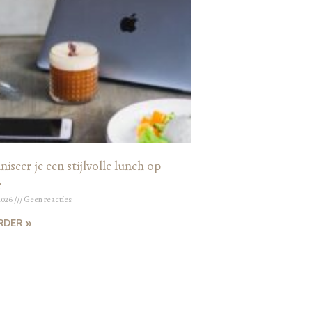
iseer je een stijlvolle lunch op
r
2026
Geen reacties
RDER »