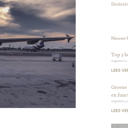
Beslissi
Nieuwe 
Top 3 b
augustus 6,
LEES VE
Groene 
en funct
augustus 3, 
LEES VE