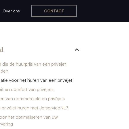
Over ons
CONTACT
d
 die de huurprijs van een privéjet
eden
icatie voor het huren van een privéjet
teit en comfort van privéjets
ken van commerciële en privéjets
privéjet huren met JetserviceNL?
oor het optimaliseren van uw
rvaring