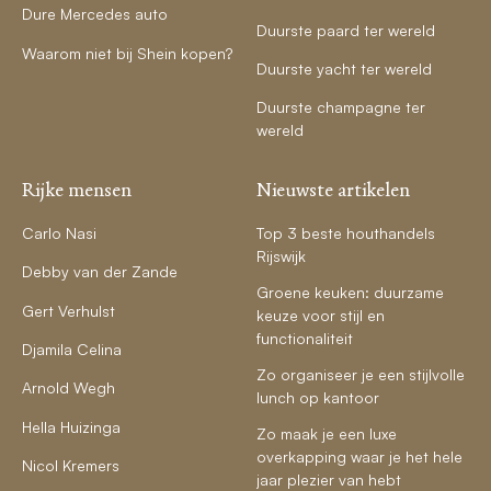
Dure Mercedes auto
Duurste paard ter wereld
Waarom niet bij Shein kopen?
Duurste yacht ter wereld
Duurste champagne ter
wereld
Rijke mensen
Nieuwste artikelen
Carlo Nasi
Top 3 beste houthandels
Rijswijk
Debby van der Zande
Groene keuken: duurzame
Gert Verhulst
keuze voor stijl en
functionaliteit
Djamila Celina
Zo organiseer je een stijlvolle
Arnold Wegh
lunch op kantoor
Hella Huizinga
Zo maak je een luxe
overkapping waar je het hele
Nicol Kremers
jaar plezier van hebt