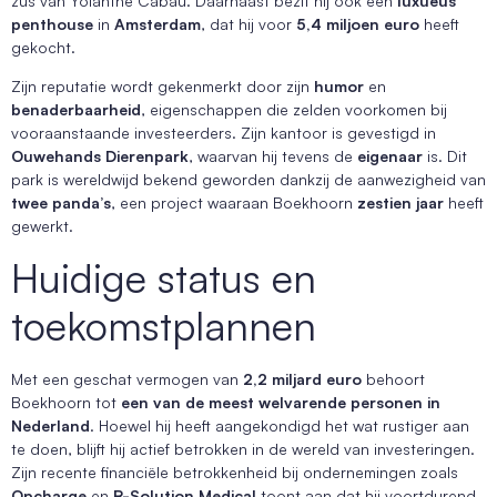
zus van Yolanthe Cabau. Daarnaast bezit hij ook een
luxueus
penthouse
in
Amsterdam
, dat hij voor
5,4 miljoen euro
heeft
gekocht.
Zijn reputatie wordt gekenmerkt door zijn
humor
en
benaderbaarheid
, eigenschappen die zelden voorkomen bij
vooraanstaande investeerders. Zijn kantoor is gevestigd in
Ouwehands Dierenpark
, waarvan hij tevens de
eigenaar
is. Dit
park is wereldwijd bekend geworden dankzij de aanwezigheid van
twee panda’s
, een project waaraan Boekhoorn
zestien jaar
heeft
gewerkt.
Huidige status en
toekomstplannen
Met een geschat vermogen van
2,2 miljard euro
behoort
Boekhoorn tot
een van de meest welvarende personen in
Nederland
. Hoewel hij heeft aangekondigd het wat rustiger aan
te doen, blijft hij actief betrokken in de wereld van investeringen.
Zijn recente financiële betrokkenheid bij ondernemingen zoals
Opcharge
en
R-Solution Medical
toont aan dat hij voortdurend