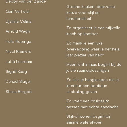
Debby van der Zande
Groene keuken: duurzame
Gert Verhulst
keuze voor stijl en
functionaliteit
Djamila Celina
Zo organiseer je een stijlvolle
Arnold Wegh
lunch op kantoor
Hella Huizinga
Zo maak je een luxe
overkapping waar je het hele
Nicol Kremers
jaar plezier van hebt
Jutta Leerdam
Meer licht in huis begint bij de
juiste raamoplossingen
Sigrid Kaag
Zo kies je hanglampen die je
Denzel Slager
interieur een boutique
Sheila Bergeik
uitstraling geven
Zo voelt een bruidsjurk
passen met echte aandacht
Stijlvol wonen begint bij
slimme waterafvoer