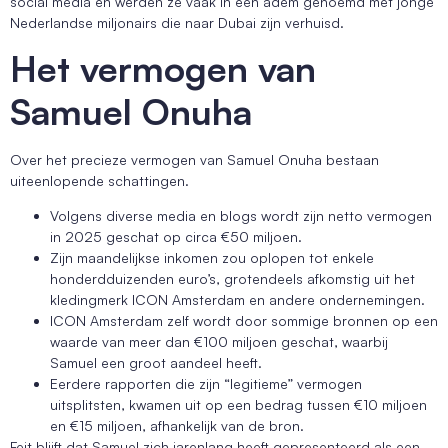
social media en werden ze vaak in één adem genoemd met jonge
Nederlandse miljonairs die naar Dubai zijn verhuisd.
Het vermogen van
Samuel Onuha
Over het precieze vermogen van Samuel Onuha bestaan
uiteenlopende schattingen.
Volgens diverse media en blogs wordt zijn netto vermogen
in 2025 geschat op circa €50 miljoen.
Zijn maandelijkse inkomen zou oplopen tot enkele
honderdduizenden euro’s, grotendeels afkomstig uit het
kledingmerk ICON Amsterdam en andere ondernemingen.
ICON Amsterdam zelf wordt door sommige bronnen op een
waarde van meer dan €100 miljoen geschat, waarbij
Samuel een groot aandeel heeft.
Eerdere rapporten die zijn “legitieme” vermogen
uitsplitsten, kwamen uit op een bedrag tussen €10 miljoen
en €15 miljoen, afhankelijk van de bron.
Feit blijft dat Samuel zich jarenlang heeft gepresenteerd als een