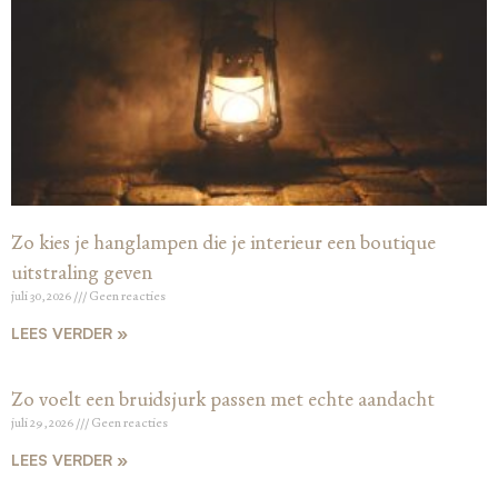
Zo kies je hanglampen die je interieur een boutique
uitstraling geven
juli 30, 2026
Geen reacties
LEES VERDER »
Zo voelt een bruidsjurk passen met echte aandacht
juli 29, 2026
Geen reacties
LEES VERDER »