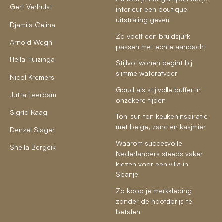
Gert Verhulst
interieur een boutique
uitstraling geven
Djamila Celina
Zo voelt een bruidsjurk
Arnold Wegh
passen met echte aandacht
Hella Huizinga
Stijlvol wonen begint bij
slimme waterafvoer
Nicol Kremers
Goud als stijlvolle buffer in
Jutta Leerdam
onzekere tijden
Sigrid Kaag
Ton-sur-ton keukeninspiratie
met beige, zand en kasjmier
Denzel Slager
Waarom succesvolle
Sheila Bergeik
Nederlanders steeds vaker
kiezen voor een villa in
Spanje
Zo koop je merkkleding
zonder de hoofdprijs te
betalen