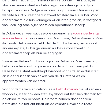
De broers hebben zich nadrukkelijk verbonden met Dubai, een
stad die bekendstaat als belastingvrij investeringsparadijs en
hotspot voor luxe. Volgens informatie op Samuel Onuha’s eigen
website huurt hij vastgoed in zowel Amsterdam als Dubai. Voor
ondernemers die hun vermogen willen laten groeien, is vastgoed
vaak een logische pijler naast een operationeel bedrijf.
In Dubai kiezen veel succesvolle ondernemers
voor investeringen
in appartementen
in wijken zoals Downtown, Dubai Marina of Palm
Jumeirah. Het is aannemelijk dat de Onuha broers, net als veel
andere expats, Dubai gebruiken als basis voor zowel hun
ondernemerschap als hun beleggingen.
Samuel en Ruben Onuha verblijven in Dubai op Palm Jumeirah,
het iconische kunstmatige eiland in de vorm van een palmboom.
Deze locatie staat wereldwijd symbool voor luxe en exclusiviteit
en is de thuisbasis van enkele van de duurste villa’s en
appartementen van de stad.
Voor ondernemers en celebrities is
Palm Jumeirah
niet alleen een
woonplek, maar ook een statussymbool dat laat zien dat men tot
de absolute top behoort. De broers zouden daar een villa
betrekken die uitzicht biedt op de Atlantis Royal en directe