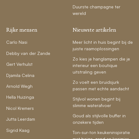
Duurste champagne ter
wereld
Rijke mensen
Nieuwste artikelen
Carlo Nasi
Meer licht in huis begint bij de
juiste raamoplossingen
Debby van der Zande
Zo kies je hanglampen die je
Gert Verhulst
interieur een boutique
uitstraling geven
Djamila Celina
Zo voelt een bruidsjurk
Arnold Wegh
passen met echte aandacht
Hella Huizinga
Stijlvol wonen begint bij
slimme waterafvoer
Nicol Kremers
Goud als stijlvolle buffer in
Jutta Leerdam
onzekere tijden
Sigrid Kaag
Ton-sur-ton keukeninspiratie
met beige, zand en kasjmier