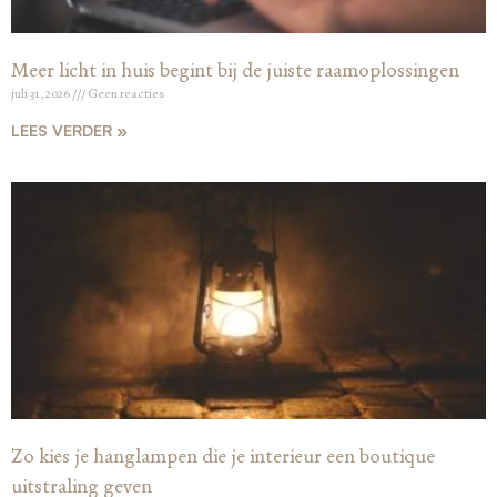
Meer licht in huis begint bij de juiste raamoplossingen
juli 31, 2026
Geen reacties
LEES VERDER »
Zo kies je hanglampen die je interieur een boutique
uitstraling geven