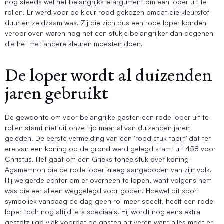
nog steeds wel het belangrijkste argument om een loper uit te
rollen. Er werd voor de kleur rood gekozen omdat die kleurstof
duur en zeldzaam was. Zij die zich dus een rode loper konden
veroorloven waren nog net een stukje belangrijker dan degenen
die het met andere kleuren moesten doen.
De loper wordt al duizenden
jaren gebruikt
De gewoonte om voor belangrijke gasten een rode loper uit te
rollen stamt niet uit onze tijd maar al van duizenden jaren
geleden. De eerste vermelding van een ‘rood stuk tapijt’ dat ter
ere van een koning op de grond werd gelegd stamt uit 458 voor
Christus. Het gaat om een Grieks toneelstuk over koning
Agamemnon die de rode loper kreeg aangeboden van zijn volk.
Hij weigerde echter om er overheen te lopen, want volgens hem
was die eer alleen weggelegd voor goden. Hoewel dit soort
symboliek vandaag de dag geen rol meer speelt, heeft een rode
loper toch nog altijd iets speciaals. Hij wordt nog eens extra
gestofzuigd vlak voordat de gasten arriveren want alles moet er