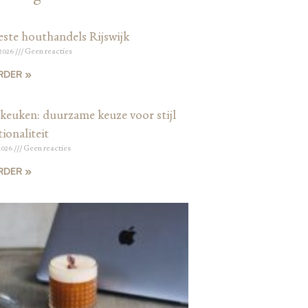
este houthandels Rijswijk
 2026
Geen reacties
RDER »
keuken: duurzame keuze voor stijl
ionaliteit
2026
Geen reacties
RDER »