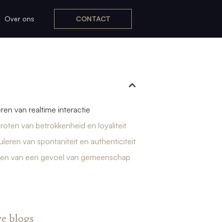
Over ons
CONTACT
ren van realtime interactie
roten van betrokkenheid en loyaliteit
uleren van spontaniteit en authenticiteit
den van een gevoel van gemeenschap
e blogs