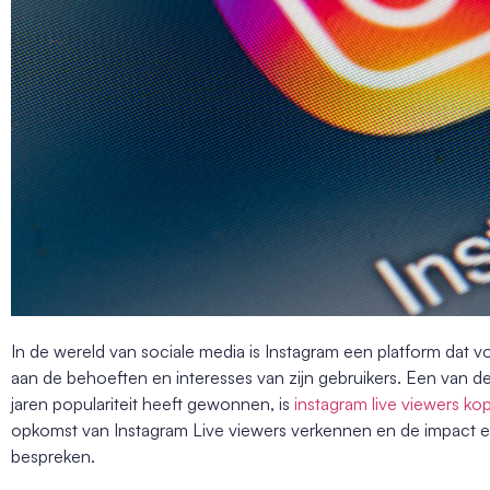
In de wereld van sociale media is Instagram een platform da
aan de behoeften en interesses van zijn gebruikers. Een van d
jaren populariteit heeft gewonnen, is
instagram live viewers kop
opkomst van Instagram Live viewers verkennen en de impact 
bespreken.