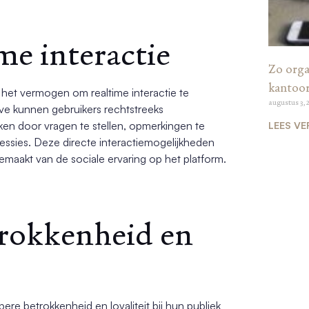
me interactie
Zo organ
kantoo
het vermogen om realtime interactie te
augustus 3, 
ve kunnen gebruikers rechtstreeks
ken door vragen te stellen, opmerkingen te
LEES VE
essies. Deze directe interactiemogelijkheden
maakt van de sociale ervaring op het platform.
trokkenheid en
re betrokkenheid en loyaliteit bij hun publiek