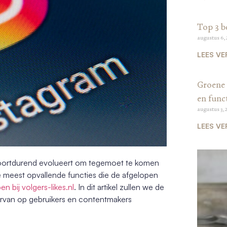
Top 3 b
augustus 6,
LEES VE
Groene 
en funct
augustus 3, 
LEES VE
t voortdurend evolueert om tegemoet te komen
e meest opvallende functies die de afgelopen
en bij volgers-likes.nl
. In dit artikel zullen we de
ervan op gebruikers en contentmakers