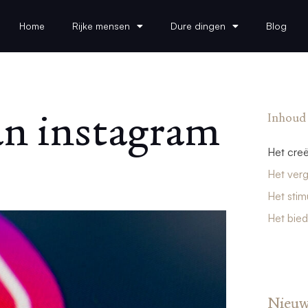
Home
Rijke mensen
Dure dingen
Blog
n instagram
Inhoud
Het creë
Het verg
Het stim
Het bie
Nieuw