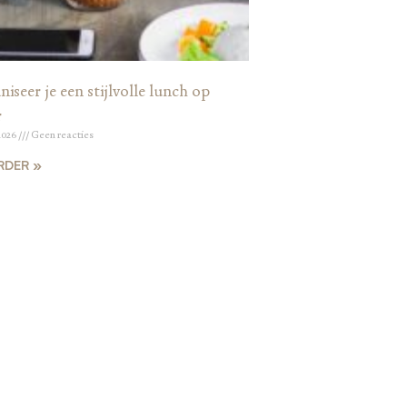
iseer je een stijlvolle lunch op
r
2026
Geen reacties
RDER »