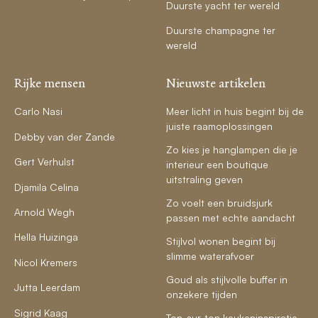
Duurste yacht ter wereld
Duurste champagne ter
wereld
Rijke mensen
Nieuwste artikelen
Carlo Nasi
Meer licht in huis begint bij de
juiste raamoplossingen
Debby van der Zande
Zo kies je hanglampen die je
Gert Verhulst
interieur een boutique
uitstraling geven
Djamila Celina
Zo voelt een bruidsjurk
Arnold Wegh
passen met echte aandacht
Hella Huizinga
Stijlvol wonen begint bij
slimme waterafvoer
Nicol Kremers
Goud als stijlvolle buffer in
Jutta Leerdam
onzekere tijden
Sigrid Kaag
Ton-sur-ton keukeninspiratie