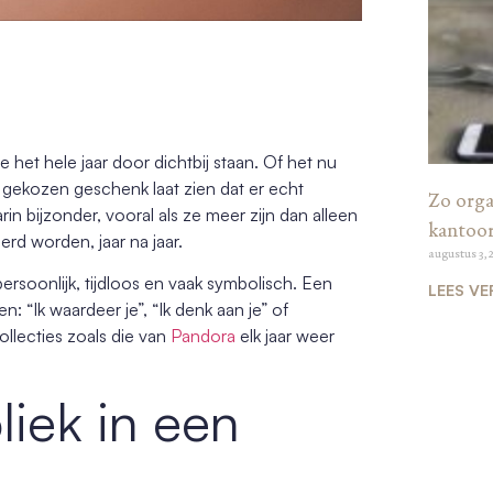
het hele jaar door dichtbij staan. Of het nu
g gekozen geschenk laat zien dat er echt
Zo organ
n bijzonder, vooral als ze meer zijn dan alleen
kantoo
rd worden, jaar na jaar.
augustus 3, 
ersoonlijk, tijdloos en vaak symbolisch. Een
LEES VE
: “Ik waardeer je”, “Ik denk aan je” of
ollecties zoals die van
Pandora
elk jaar weer
iek in een