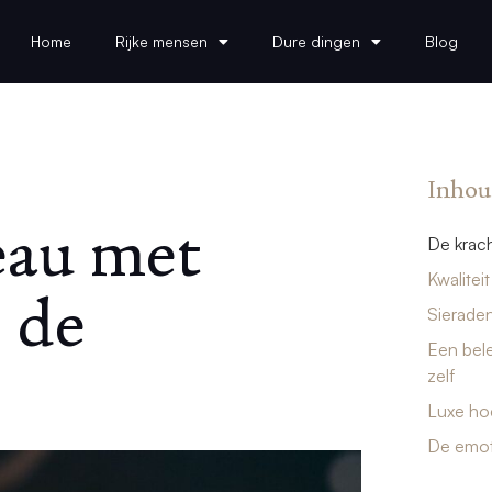
Home
Rijke mensen
Dure dingen
Blog
Inhou
eau met
De krach
Kwalitei
 de
Sieraden
Een bele
zelf
Luxe hoe
De emot