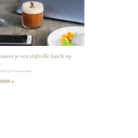
iseer je een stijlvolle lunch op
r
2026
Geen reacties
RDER »