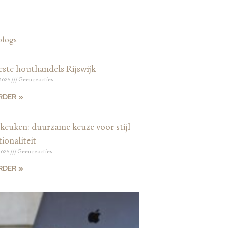
blogs
este houthandels Rijswijk
 2026
Geen reacties
RDER »
keuken: duurzame keuze voor stijl
ionaliteit
2026
Geen reacties
RDER »