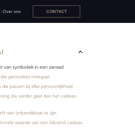
Over ons
CONTACT
d
t van symboliek in een sieraad
t die generaties meegaat
 die passen bij elke persoonlijkheid
ving die verder gaat dan het cadeau
ft niet onbereikbaar te zijn
ionele waarde van een blijvend cadeau