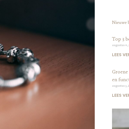
Nieuwe 
Top 3 b
augustus 6,
LEES VE
Groene 
en funct
augustus 3, 
LEES VE