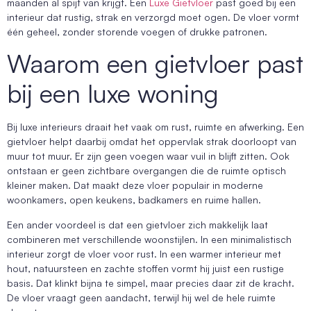
maanden al spijt van krijgt. Een
Luxe Gietvloer
past goed bij een
interieur dat rustig, strak en verzorgd moet ogen. De vloer vormt
één geheel, zonder storende voegen of drukke patronen.
Waarom een gietvloer past
bij een luxe woning
Bij luxe interieurs draait het vaak om rust, ruimte en afwerking. Een
gietvloer helpt daarbij omdat het oppervlak strak doorloopt van
muur tot muur. Er zijn geen voegen waar vuil in blijft zitten. Ook
ontstaan er geen zichtbare overgangen die de ruimte optisch
kleiner maken. Dat maakt deze vloer populair in moderne
woonkamers, open keukens, badkamers en ruime hallen.
Een ander voordeel is dat een gietvloer zich makkelijk laat
combineren met verschillende woonstijlen. In een minimalistisch
interieur zorgt de vloer voor rust. In een warmer interieur met
hout, natuursteen en zachte stoffen vormt hij juist een rustige
basis. Dat klinkt bijna te simpel, maar precies daar zit de kracht.
De vloer vraagt geen aandacht, terwijl hij wel de hele ruimte