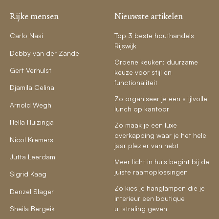
Rijke mensen
Nieuwste artikelen
Carlo Nasi
Top 3 beste houthandels
Rijswijk
Debby van der Zande
Groene keuken: duurzame
Gert Verhulst
keuze voor stijl en
functionaliteit
Djamila Celina
Zo organiseer je een stijlvolle
Arnold Wegh
lunch op kantoor
Hella Huizinga
Zo maak je een luxe
overkapping waar je het hele
Nicol Kremers
jaar plezier van hebt
Jutta Leerdam
Meer licht in huis begint bij de
juiste raamoplossingen
Sigrid Kaag
Zo kies je hanglampen die je
Denzel Slager
interieur een boutique
Sheila Bergeik
uitstraling geven