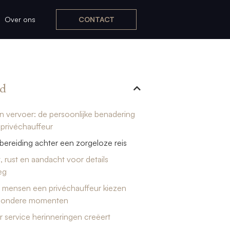
Over ons
CONTACT
d
 vervoer: de persoonlijke benadering
privéchauffeur
ereiding achter een zorgeloze reis
 rust en aandacht voor details
eg
mensen een privéchauffeur kiezen
jzondere momenten
service herinneringen creëert