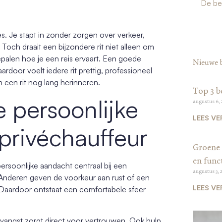
De bes
s. Je stapt in zonder zorgen over verkeer,
Toch draait een bijzondere rit niet alleen om
palen hoe je een reis ervaart. Een goede
Nieuwe 
rdoor voelt iedere rit prettig, professioneel
 een rit nog lang herinneren.
Top 3 b
 persoonlijke
augustus 6,
LEES VE
privéchauffeur
Groene 
en funct
persoonlijke aandacht centraal bij een
augustus 3, 
Anderen geven de voorkeur aan rust of een
LEES VE
Daardoor ontstaat een comfortabele sfeer
ntvangst zorgt direct voor vertrouwen. Ook hulp