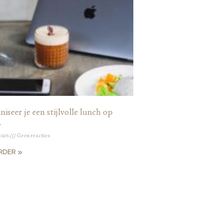
iseer je een stijlvolle lunch op
r
2026
Geen reacties
RDER »