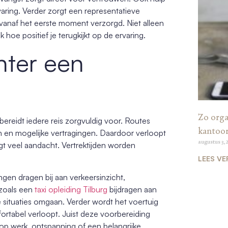
varing. Verder zorgt een representatieve
t vanaf het eerste moment verzorgd. Niet alleen
 hoe positief je terugkijkt op de ervaring.
hter een
Zo organ
bereidt iedere reis zorgvuldig voor. Routes
kantoo
en mogelijke vertragingen. Daardoor verloopt
augustus 3, 
gt veel aandacht. Vertrektijden worden
LEES VE
ngen dragen bij aan verkeersinzicht,
 zoals een
taxi opleiding
Tilburg
bijdragen aan
e situaties omgaan. Verder wordt het voertuig
ortabel verloopt. Juist deze voorbereiding
 op werk, ontspanning of een belangrijke