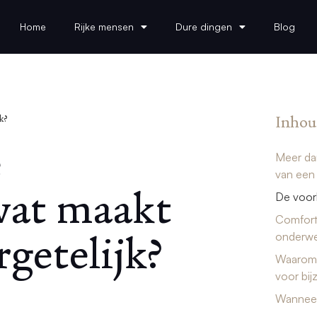
Home
Rijke mensen
Dure dingen
Blog
Inhou
k?
e
Meer dan
van een 
wat maakt
De voorb
Comfort,
rgetelijk?
onderw
Waarom 
voor bi
Wanneer 