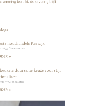
temming bereikt, de ervaring blijft
blogs
este houthandels Rijswijk
 2026
Geen reacties
RDER »
keuken: duurzame keuze voor stijl
ionaliteit
2026
Geen reacties
RDER »