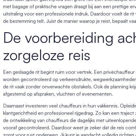
met bagage of praktische vragen draagt bij aan een prettige er
uitstraling voor een professionele indruk. Daardoor voelt de ri
de bestemming telt. Juist de manier waarop je reist, bepaalt vaak
De voorbereiding ac
zorgeloze reis
Een geslaagde rit begint ruim voor vertrek. Een privéchauffeur 
worden gecontroleerd op verkeersdrukte, wegwerkzaamheden 
de rit vaak zonder onverwachte obstakels. Ook de planning krij
afgestemd op afspraken, vluchten of evenementen.
Daarnaast investeren veel chauffeurs in hun vakkennis. Opleidi
klantgerichtheid en professioneel rijgedrag. Zo kan een traject
de ontwikkeling van chauffeurs die dagelijks met uiteenlopend
vooraf gecontroleerd. Daardoor weet je zeker dat de reis comf
zorgt voor rust onderweg. Jij kunt je aandacht volledig richten