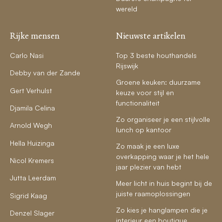
wereld
Rijke mensen
Nieuwste artikelen
Carlo Nasi
Top 3 beste houthandels
Rijswijk
Debby van der Zande
Groene keuken: duurzame
Gert Verhulst
keuze voor stijl en
functionaliteit
Djamila Celina
Zo organiseer je een stijlvolle
Arnold Wegh
lunch op kantoor
Hella Huizinga
Zo maak je een luxe
overkapping waar je het hele
Nicol Kremers
jaar plezier van hebt
Jutta Leerdam
Meer licht in huis begint bij de
juiste raamoplossingen
Sigrid Kaag
Zo kies je hanglampen die je
Denzel Slager
interieur een boutique