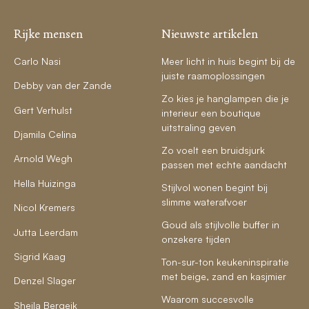
Rijke mensen
Nieuwste artikelen
Carlo Nasi
Meer licht in huis begint bij de
juiste raamoplossingen
Debby van der Zande
Zo kies je hanglampen die je
Gert Verhulst
interieur een boutique
uitstraling geven
Djamila Celina
Zo voelt een bruidsjurk
Arnold Wegh
passen met echte aandacht
Hella Huizinga
Stijlvol wonen begint bij
slimme waterafvoer
Nicol Kremers
Goud als stijlvolle buffer in
Jutta Leerdam
onzekere tijden
Sigrid Kaag
Ton-sur-ton keukeninspiratie
met beige, zand en kasjmier
Denzel Slager
Waarom succesvolle
Sheila Bergeik