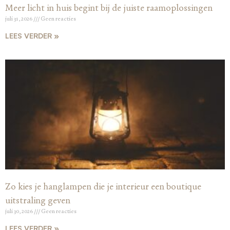
Meer licht in huis begint bij de juiste raamoplossingen
juli 31, 2026
Geen reacties
LEES VERDER »
Zo kies je hanglampen die je interieur een boutique
uitstraling geven
juli 30, 2026
Geen reacties
LEES VERDER »