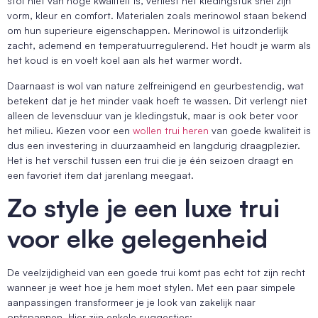
stof niet van hoge kwaliteit is, verliest het kledingstuk snel zijn
vorm, kleur en comfort. Materialen zoals merinowol staan bekend
om hun superieure eigenschappen. Merinowol is uitzonderlijk
zacht, ademend en temperatuurregulerend. Het houdt je warm als
het koud is en voelt koel aan als het warmer wordt.
Daarnaast is wol van nature zelfreinigend en geurbestendig, wat
betekent dat je het minder vaak hoeft te wassen. Dit verlengt niet
alleen de levensduur van je kledingstuk, maar is ook beter voor
het milieu. Kiezen voor een
wollen trui heren
van goede kwaliteit is
dus een investering in duurzaamheid en langdurig draagplezier.
Het is het verschil tussen een trui die je één seizoen draagt en
een favoriet item dat jarenlang meegaat.
Zo style je een luxe trui
voor elke gelegenheid
De veelzijdigheid van een goede trui komt pas echt tot zijn recht
wanneer je weet hoe je hem moet stylen. Met een paar simpele
aanpassingen transformeer je je look van zakelijk naar
ontspannen. Hier zijn enkele suggesties: