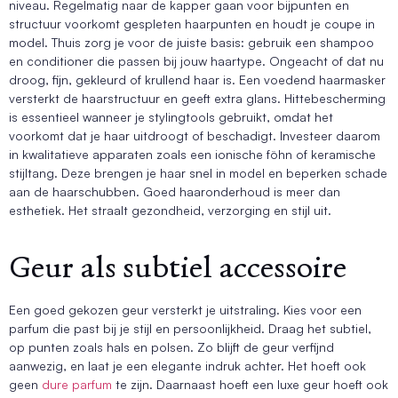
niveau. Regelmatig naar de kapper gaan voor bijpunten en
structuur voorkomt gespleten haarpunten en houdt je coupe in
model. Thuis zorg je voor de juiste basis: gebruik een shampoo
en conditioner die passen bij jouw haartype. Ongeacht of dat nu
droog, fijn, gekleurd of krullend haar is. Een voedend haarmasker
versterkt de haarstructuur en geeft extra glans. Hittebescherming
is essentieel wanneer je stylingtools gebruikt, omdat het
voorkomt dat je haar uitdroogt of beschadigt. Investeer daarom
in kwalitatieve apparaten zoals een ionische föhn of keramische
stijltang. Deze brengen je haar snel in model en beperken schade
aan de haarschubben. Goed haaronderhoud is meer dan
esthetiek. Het straalt gezondheid, verzorging en stijl uit.
Geur als subtiel accessoire
Een goed gekozen geur versterkt je uitstraling. Kies voor een
parfum die past bij je stijl en persoonlijkheid. Draag het subtiel,
op punten zoals hals en polsen. Zo blijft de geur verfijnd
aanwezig, en laat je een elegante indruk achter. Het hoeft ook
geen
dure parfum
te zijn. Daarnaast hoeft een luxe geur hoeft ook