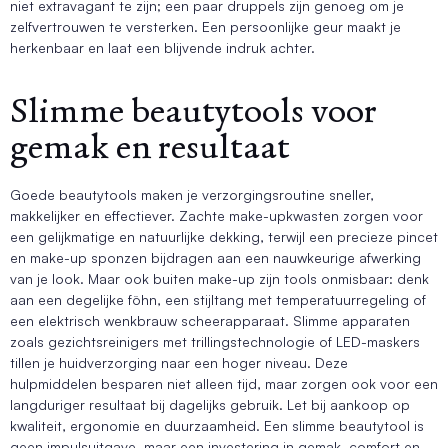
niet extravagant te zijn; een paar druppels zijn genoeg om je
zelfvertrouwen te versterken. Een persoonlijke geur maakt je
herkenbaar en laat een blijvende indruk achter.
Slimme beautytools voor
gemak en resultaat
Goede beautytools maken je verzorgingsroutine sneller,
makkelijker en effectiever. Zachte make-upkwasten zorgen voor
een gelijkmatige en natuurlijke dekking, terwijl een precieze pincet
en make-up sponzen bijdragen aan een nauwkeurige afwerking
van je look. Maar ook buiten make-up zijn tools onmisbaar: denk
aan een degelijke föhn, een stijltang met temperatuurregeling of
een elektrisch wenkbrauw scheerapparaat. Slimme apparaten
zoals gezichtsreinigers met trillingstechnologie of LED-maskers
tillen je huidverzorging naar een hoger niveau. Deze
hulpmiddelen besparen niet alleen tijd, maar zorgen ook voor een
langduriger resultaat bij dagelijks gebruik. Let bij aankoop op
kwaliteit, ergonomie en duurzaamheid. Een slimme beautytool is
geen impulsuitgave, maar een investering in gemak, comfort en