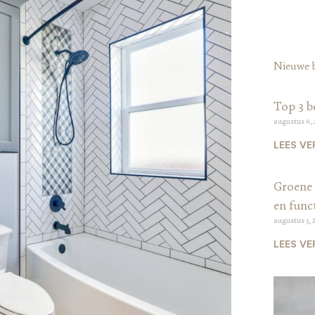
Nieuwe 
Top 3 b
augustus 6,
LEES VE
Groene 
en funct
augustus 3, 
LEES VE