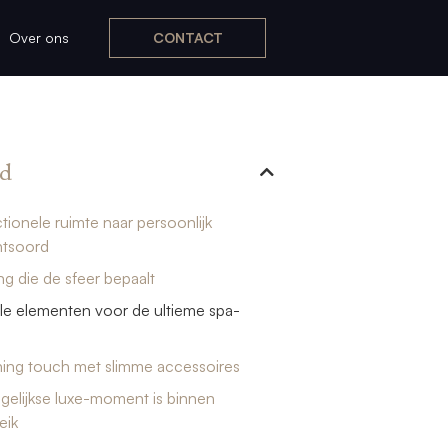
Over ons
CONTACT
d
tionele ruimte naar persoonlijk
htsoord
ing die de sfeer bepaalt
le elementen voor de ultieme spa-
hing touch met slimme accessoires
elijkse luxe-moment is binnen
eik