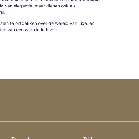
reld van elegantie, maar dienen ook als
jl.
alen te ontdekken over de wereld van luxe, en
cten van een weelderig leven.
Dure dingen
Rijke mensen