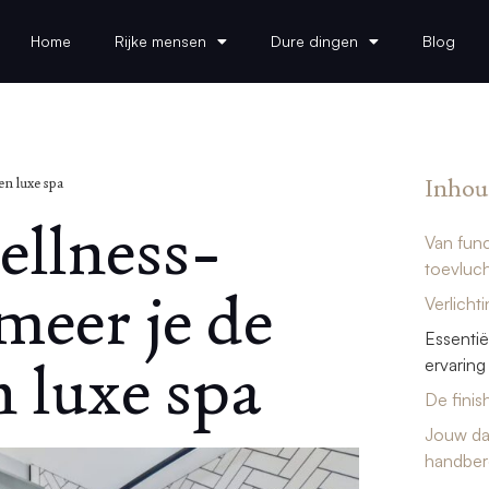
Home
Rijke mensen
Dure dingen
Blog
Inhou
en luxe spa
ellness-
Van func
toevluc
meer je de
Verlicht
Essentië
 luxe spa
ervaring
De finis
Jouw dag
handber