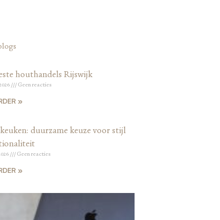
blogs
este houthandels Rijswijk
 2026
Geen reacties
RDER »
keuken: duurzame keuze voor stijl
ionaliteit
2026
Geen reacties
RDER »