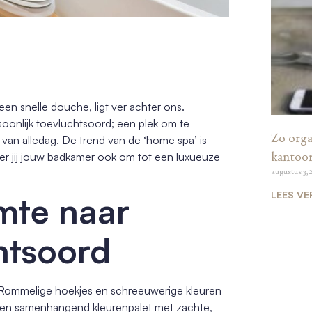
en snelle douche, ligt ver achter ons.
oonlijk toevluchtsoord; een plek om te
Zo organ
van alledag. De trend van de ‘home spa’ is
kantoo
er jij jouw badkamer ook om tot een luxueuze
augustus 3, 
LEES VE
imte naar
htsoord
is. Rommelige hoekjes en schreeuwerige kleuren
r een samenhangend kleurenpalet met zachte,