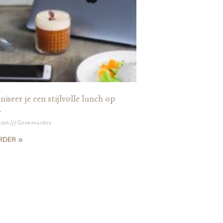
iseer je een stijlvolle lunch op
r
2026
Geen reacties
RDER »