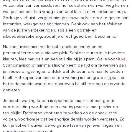
verzamelen van verhuisdozen, het selecteren van wat weg kan en
wat je meeneemt en vraag eventueel familie of vrienden om hulp.
Zodra je verhuist, vergeet niet je nieuwe adres door te geven aan
instanties, werkgevers en vrienden. Denk ook aan het afsluiten
van de juiste verzekeringen, zoals een opstal- en
inboedelverzekering, zodat je direct goed bent beschermd.
Nu komt misschien het leukste deel: het inrichten en
personaliseren van je nieuwe plek. Schilder muren in je favoriete
kleuren, kies meubels en een stijl die bij jou past. Ga je voor
luxe
,
Scandinavisch of minimalistisch? Neem de tijd om te wennen aan
je nieuwe omgeving en ontdek wat de buurt allemaal te bieden
heeft. Het kopen van een eerste woning is een grote mijlpaal, en
het is de moeite waard om daar even bij stil te staan en ervan te
genieten.
Je eerste woning kopen is spannend, maar met een goede
voorbereiding wordt het een ervaring waar je met plezier op
terugkijkt. Door stap voor stap te werken en de checklist te
volgen, voorkom je dat belangrijke details worden vergeten. Zo
kun je vol vertrouwen de volgende fase van je leven ingaan en
genieten van je eigen plek.