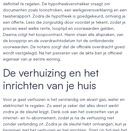
definitief te regelen. De hypotheekverstrekker vraagt om
documenten zoals loonstroken, een werkgeversverklaring en een
taxatierapport. Zodra de hypotheek is goedgekeurd, ontvang je
een offerte. Lees die zorgvuldig door voordat je tekent, zodat je
precies weet welke rente, looptijd en voorwaarden gelden.
Daarna volgt het koopcontract. Hierin staan alle afspraken, van
de koopprijs en de overdrachtsdatum tot de ontbindende
voorwaarden. De notaris zorgt dat de officiële overdracht goed
wordt vastgelegd. Na het passeren van de akte ben je officieel
eigenaar van je eerste woning.
De verhuizing en het
inrichten van je huis
Voor je gaat verhuizen is het verstandig om alvast gas, water en
elektriciteit te regelen. Zo weet je zeker dat alles direct werkt
zodra je de sleutel krijgt. Denk ook aan het overzetten van je
internet- en tv-abonnement, zodat je na de verhuizing niet
zonder verbinding zit. Zodra je de sleutel hebt ontvangen, kun je
beginnen met het verhuizen en het inrichten. Start op tijd met het