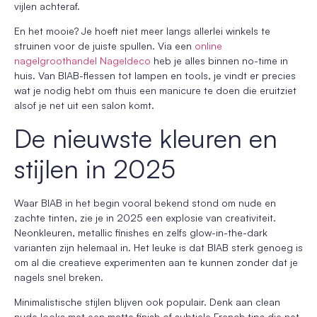
vijlen achteraf.
En het mooie? Je hoeft niet meer langs allerlei winkels te
struinen voor de juiste spullen. Via een
online
nagelgroothandel Nageldeco
heb je alles binnen no-time in
huis. Van BIAB-flessen tot lampen en tools, je vindt er precies
wat je nodig hebt om thuis een manicure te doen die eruitziet
alsof je net uit een salon komt.
De nieuwste kleuren en
stijlen in 2025
Waar BIAB in het begin vooral bekend stond om nude en
zachte tinten, zie je in 2025 een explosie van creativiteit.
Neonkleuren, metallic finishes en zelfs glow-in-the-dark
varianten zijn helemaal in. Het leuke is dat BIAB sterk genoeg is
om al die creatieve experimenten aan te kunnen zonder dat je
nagels snel breken.
Minimalistische stijlen blijven ook populair. Denk aan clean
nude looks met een matte finish of subtiele French tips die net