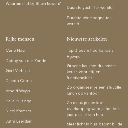
Waarom niet bij Shein kopen?
Duurste yacht ter wereld
Duurste champagne ter
wereld
Rijke mensen
Nieuwste artikelen
Carlo Nasi
Top 3 beste houthandels
Rijswijk
Debby van der Zande
Groene keuken: duurzame
Gert Verhulst
keuze voor stijl en
functionaliteit
Djamila Celina
Zo organiseer je een stijlvolle
Arnold Wegh
lunch op kantoor
Hella Huizinga
Zo maak je een luxe
overkapping waar je het hele
Nicol Kremers
jaar plezier van hebt
Jutta Leerdam
Meer licht in huis begint bij de