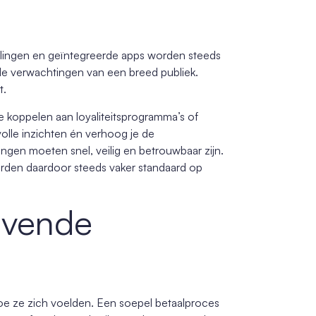
talingen en geïntegreerde apps worden steeds
 de verwachtingen van een breed publiek.
t.
e koppelen aan loyaliteitsprogramma’s of
lle inzichten én verhoog je de
lingen moeten snel, veilig en betrouwbaar zijn.
orden daardoor steeds vaker standaard op
ijvende
oe ze zich voelden. Een soepel betaalproces