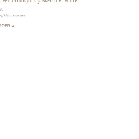
t een bruidsjurk passen met echte
ht
Geen reacties
RDER »