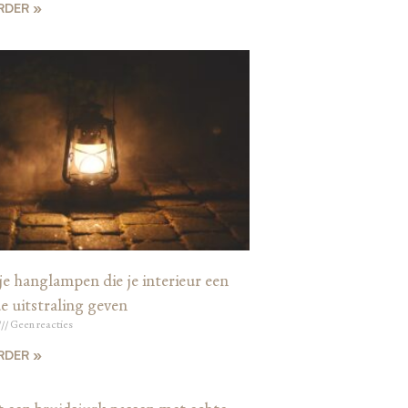
RDER »
je hanglampen die je interieur een
e uitstraling geven
Geen reacties
RDER »