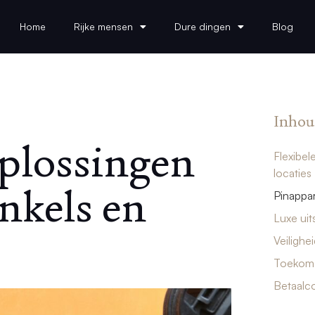
Home
Rijke mensen
Dure dingen
Blog
Inhou
oplossingen
Flexibel
locaties
inkels en
Pinappar
Luxe uit
Veilighe
Toekoms
Betaalco