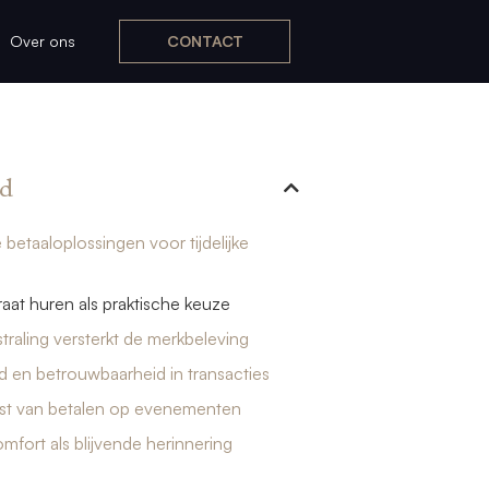
Over ons
CONTACT
d
e betaaloplossingen voor tijdelijke
aat huren als praktische keuze
straling versterkt de merkbeleving
id en betrouwbaarheid in transacties
t van betalen op evenementen
mfort als blijvende herinnering