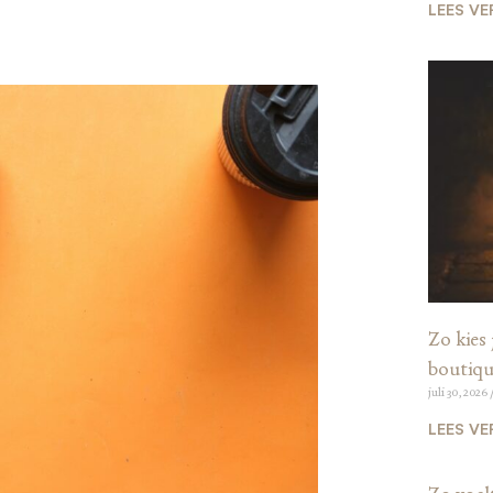
LEES VE
Zo kies 
boutiqu
juli 30, 2026
LEES VE