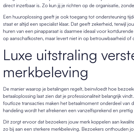
direct inzetbaar is. Zo kun jij je richten op de organisatie, zon
Een huuroplossing geeft je ook toegang tot ondersteuning tijd
staat er altijd een specialist klaar. Dat geeft zekerheid, terwi
huren van een pinapparaat is daarmee ideaal voor kortdurend
op aanschafkosten, maar levert niet in op betrouwbaarheid of 
Luxe uitstraling verst
merkbeleving
De manier waarop je betalingen regelt, beïnvloedt hoe bezoe
betaaloplossing laat zien dat je professionaliteit belangrijk vind
foutloze transacties maken het betaalmoment onderdeel van de 
handeling wordt het afrekenen een vanzelfsprekend en pretti
Dit zorgt ervoor dat bezoekers jouw merk koppelen aan kwalit
zo bij aan een sterkere merkbeleving. Bezoekers onthouden jo