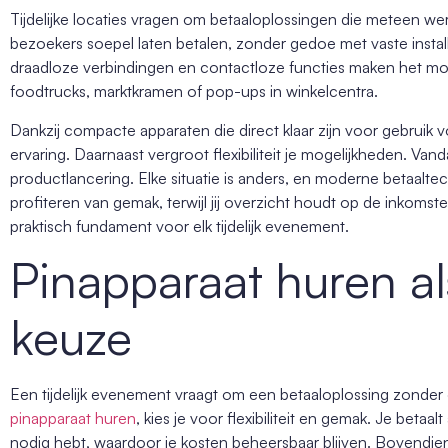
Tijdelijke locaties vragen om betaaloplossingen die meteen werk
bezoekers soepel laten betalen, zonder gedoe met vaste install
draadloze verbindingen en contactloze functies maken het moge
foodtrucks, marktkramen of pop-ups in winkelcentra.
Dankzij compacte apparaten die direct klaar zijn voor gebruik 
ervaring. Daarnaast vergroot flexibiliteit je mogelijkheden. Va
productlancering. Elke situatie is anders, en moderne betaalte
profiteren van gemak, terwijl jij overzicht houdt op de inkoms
praktisch fundament voor elk tijdelijk evenement.
Pinapparaat huren al
keuze
Een tijdelijk evenement vraagt om een betaaloplossing zonder 
pinapparaat huren
, kies je voor flexibiliteit en gemak. Je betaa
nodig hebt, waardoor je kosten beheersbaar blijven. Bovendien