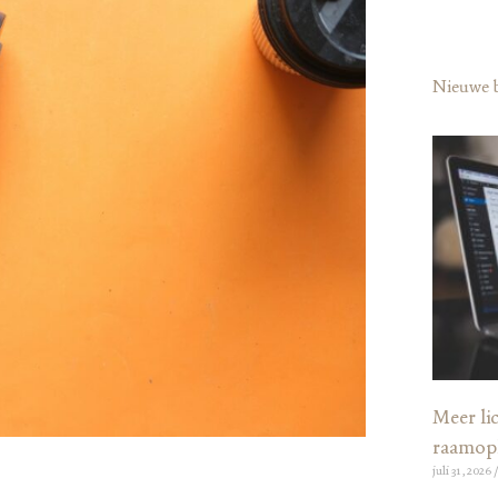
Nieuwe 
Meer lic
raamop
juli 31, 2026