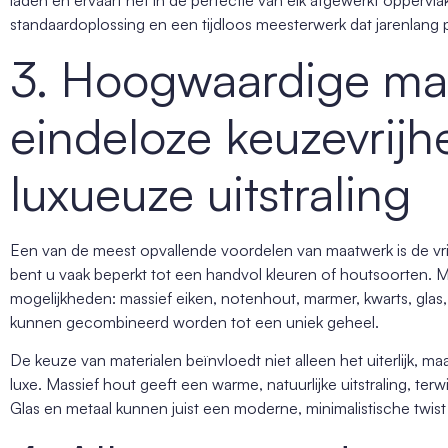
laden en ervaart het in de perfectie van elk afgewerkt oppervlak
standaardoplossing en een tijdloos meesterwerk dat jarenlang p
3. Hoogwaardige mat
eindeloze keuzevrijh
luxueuze uitstraling
Een van de meest opvallende voordelen van maatwerk is de vrij
bent u vaak beperkt tot een handvol kleuren of houtsoorten.
mogelijkheden: massief eiken, notenhout, marmer, kwarts, glas, 
kunnen gecombineerd worden tot een uniek geheel.
De keuze van materialen beïnvloedt niet alleen het uiterlijk, 
luxe. Massief hout geeft een warme, natuurlijke uitstraling, terw
Glas en metaal kunnen juist een moderne, minimalistische twis