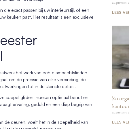
augustus 3, 
ie exact passen bij uw interieurstijl, of een
LEES VE
uw keuken past. Het resultaat is een exclusieve
eester
l
aatwerk het werk van echte ambachtslieden.
aat om de precisie van elke verbinding, de
afwerkingen tot in de kleinste details.
ze soepel glijden, hoeken optimaal benut en
Zo organ
vraagt ervaring, geduld en een diep begrip van
kantoo
augustus 3, 
an de deuren, voelt het in de soepelheid van
LEES VE