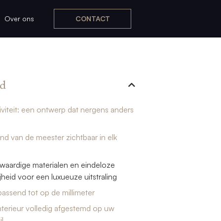
Over ons
CONTACT
d
siviteit: een ontwerp dat nergens anders
nd van de meester zichtbaar in elk
waardige materialen en eindeloze
jheid voor een luxueuze uitstraling
 passend tot op de millimeter
nterieur volledig afgestemd op uw
jl