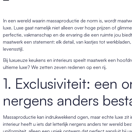
In een wereld waarin massaproductie de norm is, wordt maat
luxe. Luxe gaat namelijk niet alleen over hoge prijzen of glimm
perfectie, vakmanschap en de ervaring die een ruimte jou biedt.
maatwerk een statement: elk detail, van kastjes
tot
werkbladen, 
levensstijl.
Bij luxueuze keukens en interieurs speelt maatwerk een hoofdr
ultieme luxe? We zetten zeven redenen op een rij.
1. Exclusiviteit: een 
nergens anders best
Massaproductie kan indrukwekkend ogen, maar echte luxe zit in
interieur heeft u iets dat letterlijk nergens anders ter wereld 
uniformiteit, alleen een uniek ontwerp dat perfect aansluit bij u