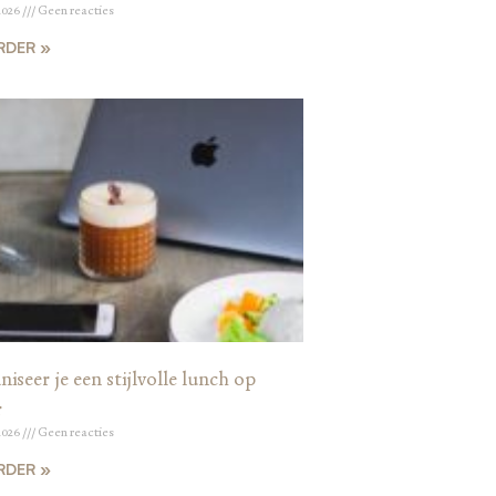
2026
Geen reacties
RDER »
iseer je een stijlvolle lunch op
r
2026
Geen reacties
RDER »