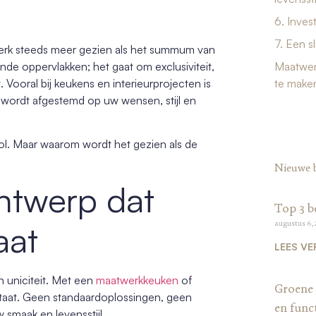
6. Inves
7. Een s
werk steeds meer gezien als het summum van
ende oppervlakken; het gaat om exclusiviteit,
Maatwerk
 Vooral bij keukens en interieurprojecten is
te make
wordt afgestemd op uw wensen, stijl en
ol. Maar waarom wordt het gezien als de
Nieuwe 
ontwerp dat
Top 3 b
augustus 6,
aat
LEES VE
 uniciteit. Met een
maatwerkkeuken
of
Groene 
bestaat. Geen standaardoplossingen, geen
en funct
w smaak en levensstijl.