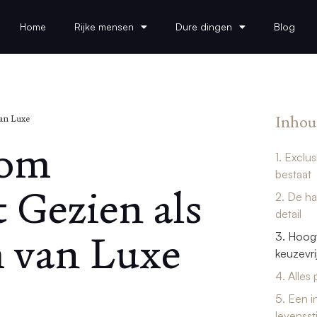
Home
Rijke mensen
Dure dingen
Blog
Inhou
an Luxe
rom
1. Exclu
bestaat
Gezien als
2. De ha
detail
 van Luxe
3. Hoog
keuzevri
4. Alles
5. Een i
levenssti