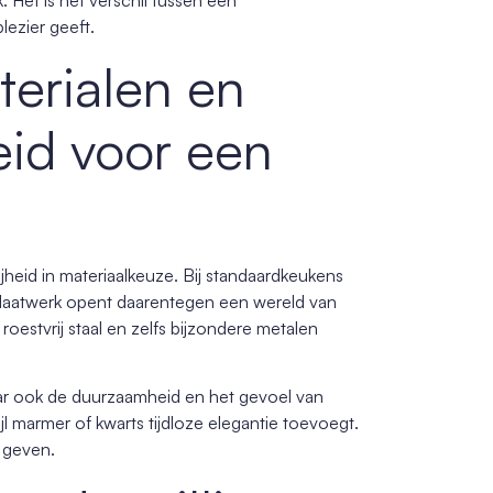
. Het is het verschil tussen een
lezier geeft.
erialen en
eid voor een
heid in materiaalkeuze. Bij standaardkeukens
 Maatwerk opent daarentegen een wereld van
roestvrij staal en zelfs bijzondere metalen
maar ook de duurzaamheid en het gevoel van
ijl marmer of kwarts tijdloze elegantie toevoegt.
t geven.