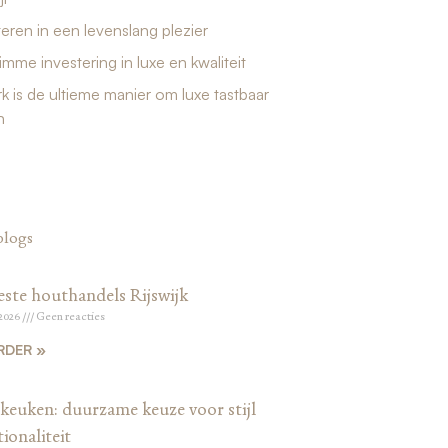
teren in een levenslang plezier
limme investering in luxe en kwaliteit
 is de ultieme manier om luxe tastbaar
n
blogs
este houthandels Rijswijk
 2026
Geen reacties
RDER »
keuken: duurzame keuze voor stijl
ionaliteit